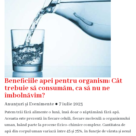
Diagnostic
Secția
Medicină
de
Familie
1
Secția
Medicină
de
Familie
Beneficiile apei pentru organism: Cât
2
trebuie să consumăm, ca să nu ne
îmbolnăvim?
Centrul
Anunțuri și Evenimente
●
7 iulie 2023
Sănătății
Putem trăi fără alimente o lună, însă doar o săptămână fără apă.
Femeii
Aceasta este prezentă în fiecare celulă, fiecare moleculă a organismului
AMT
uman, luând parte la procese fizico-chimice complexe. Cantitatea de
Buiucani
apă din corpul uman variază între 45 și 75%, în funcție de vârsta și sexul