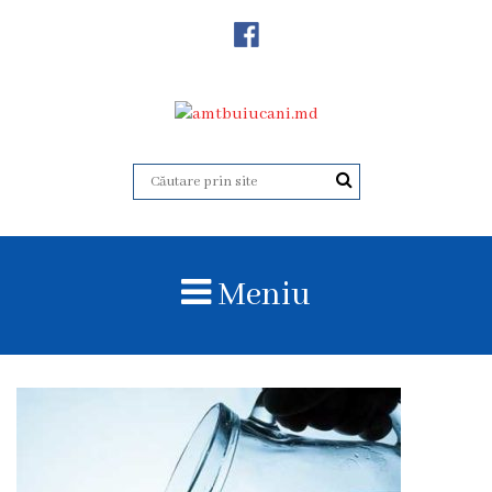
Despre
Noi
Istoricul
instituției
Acreditare
Organigrama
Meniu
Echipa
administrativă
Subdiviziuni
Centrul
Consultativ