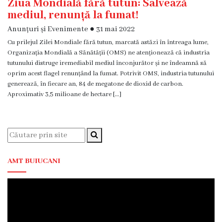
Ziua Mondială fără tutun: Salvează
Familie
mediul, renunță la fumat!
Anunțuri și Evenimente
●
31 mai 2022
Servicii
Consultative
Cu prilejul Zilei Mondiale fără tutun, marcată astăzi în întreaga lume,
Organizația Mondială a Sănătății (OMS) ne atenționează că industria
Specializate
tutunului distruge iremediabil mediul înconjurător și ne îndeamnă să
de
oprim acest flagel renunțând la fumat. Potrivit OMS, industria tutunului
Ambulator
generează, în fiecare an, 84 de megatone de dioxid de carbon.
Aproximativ 3,5 milioane de hectare […]
Staționar
de
zi
Centrul
medicilor
AMT BUIUCANI
de
familie
5
Secţia