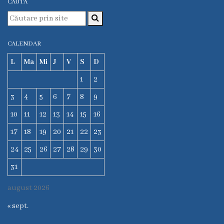
Comunitar
CAUTĂ
de
Sănătate
Mintală
CALENDAR
CSPT
L
Ma
Mi
J
V
S
D
AMIGOS
1
2
Secția
3
4
5
6
7
8
9
Traumatologie
10
11
12
13
14
15
16
și
Ortopedie
17
18
19
20
21
22
23
Secţia
24
25
26
27
28
29
30
Reabilitare
31
Medicală
şi
august 2026
Medicină
« sept.
Fizică