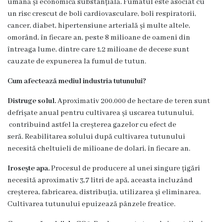
umană și economică substanțială. Fumatul este asociat cu
Servicii
un risc crescut de boli cardiovasculare, boli respiratorii,
Consultative
cancer, diabet, hipertensiune arterială și multe altele,
Specializate
omorând, în fiecare an, peste 8 milioane de oameni din
de
întreaga lume, dintre care 1,2 milioane de decese sunt
Ambulator
cauzate de expunerea la fumul de tutun.
Staționar
Cum afectează mediul industria tutunului?
de
Distruge solul.
Aproximativ 200.000 de hectare de teren sunt
zi
defrișate anual pentru cultivarea și uscarea tutunului,
Centrul
contribuind astfel la creșterea gazelor cu efect de
Medicilor
seră. Reabilitarea solului după cultivarea tutunului
necesită cheltuieli de milioane de dolari, în fiecare an.
de
Familie
Irosește apa.
Procesul de producere al unei singure țigări
nr.4
necesită aproximativ 3,7 litri de apă, aceasta incluzând
creșterea, fabricarea, distribuția, utilizarea și eliminarea.
Secția
Cultivarea tutunului epuizează pânzele freatice.
Medicină
de