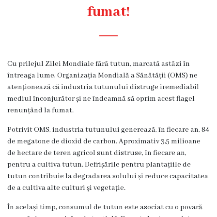
Diagnostic
fumat!
Secția
Medicină
de
Familie
Cu prilejul Zilei Mondiale fără tutun, marcată astăzi în
1
întreaga lume, Organizația Mondială a Sănătății (OMS) ne
atenționează că industria tutunului distruge iremediabil
Secția
mediul înconjurător și ne îndeamnă să oprim acest flagel
Medicină
renunțând la fumat.
de
Familie
Potrivit OMS, industria tutunului generează, în fiecare an, 84
2
de megatone de dioxid de carbon. Aproximativ 3,5 milioane
de hectare de teren agricol sunt distruse, în fiecare an,
Centrul
pentru a cultiva tutun. Defrișările pentru plantațiile de
Sănătății
tutun contribuie la degradarea solului și reduce capacitatea
Femeii
de a cultiva alte culturi și vegetație.
AMT
Buiucani
În același timp, consumul de tutun este asociat cu o povară