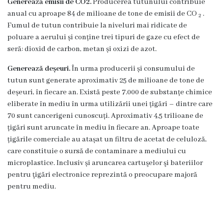
Generează emisii de CO2.
Producerea tutunului contribuie
Familie
anual cu aproape 84 de milioane de tone de emisii de CO
.
2
Fumul de tutun contribuie la niveluri mai ridicate de
Servicii
poluare a aerului și conține trei tipuri de gaze cu efect de
Consultative
seră: dioxid de carbon, metan și oxizi de azot.
Specializate
de
Generează deșeuri.
În urma producerii și consumului de
Ambulator
tutun sunt generate aproximativ 25 de milioane de tone de
deșeuri, în fiecare an. Există peste 7.000 de substanțe chimice
Staționar
eliberate în mediu în urma utilizării unei țigări – dintre care
de
70 sunt cancerigeni cunoscuți. Aproximativ 4,5 trilioane de
zi
țigări sunt aruncate în mediu în fiecare an. Aproape toate
țigările comerciale au atașat un filtru de acetat de celuloză,
Centrul
care constituie o sursă de contaminare a mediului cu
medicilor
microplastice. Inclusiv și aruncarea cartuşelor şi bateriilor
de
pentru ţigări electronice reprezintă o preocupare majoră
familie
pentru mediu.
5
Secţia