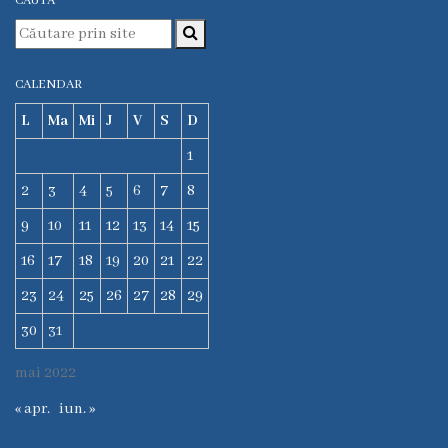
CAUTĂ
Laboratorul
Centralizat
Transparență
CALENDAR
L
Ma
Mi
J
V
S
D
Legislație
1
Legi
2
3
4
5
6
7
8
Hotărâri
9
10
11
12
13
14
15
de
Guvern
16
17
18
19
20
21
22
Ordine
23
24
25
26
27
28
29
MS
30
31
Dispoziții
mai 2022
MS
« apr.
iun. »
Ordine