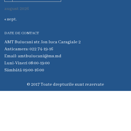
6
august 2026
Secţia
« sept.
medicina
de
DATE DE CONTACT
familie
AMT Buiucani str. Ion luca Caragiale 2
nr.1
Anticamera: 022 74-19-16
Secţia
Email: amtbuiucani@ms.md
Luni-Vineri 08:00-19:00
medicina
Sâmbătă 09:00-16:00
de
familie
© 2017 Toate drepturile sunt rezervate
nr.2
Serviciul
Consultativ
Specializat
Centrul