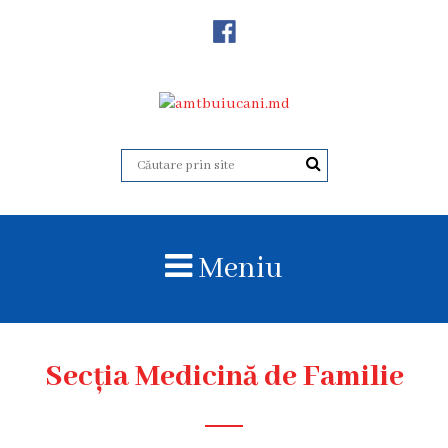
Despre
Noi
Istoricul
instituției
Acreditare
Organigrama
Meniu
Echipa
administrativă
Subdiviziuni
Secția Medicină de Familie
Centrul
Consultativ