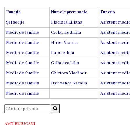
Diagnostic
Funcția
Numele prenumele
Funcția
Secția
Medicină
Şef secţie
Plăcintă Liliana
Asistent medic
de
Medic de familie
Ciolac Ludmila
Asistent medic
Familie
1
Medic de familie
Hîrbu Viorica
Asistent medic
Medic de familie
Lupu Adela
Asistent medic
Secția
Medicină
Medic de familie
Gribenco Lilia
Asistent medic
de
Medic de familie
Chirtoca Vladimir
Asistent medic
Familie
2
Medic de familie
Davidenco Natalia
Asistent medic
Medic de familie
Asistent medic
Centrul
Sănătății
Femeii
AMT
Buiucani
AMT BUIUCANI