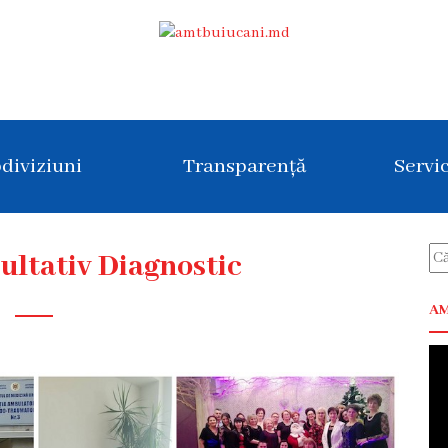
diviziuni
Transparență
Servic
ultativ Diagnostic
AM