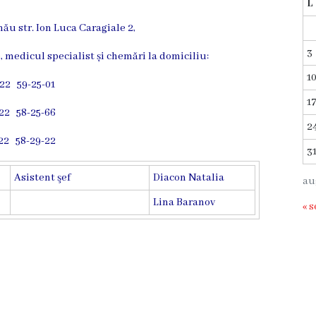
L
u str. Ion Luca Caragiale 2,
3
 medicul specialist și chemări la domiciliu:
1
22 59-25-01
1
22 58-25-66
2
22 58-29-22
3
Asistent şef
Diacon Natalia
au
Lina Baranov
« s