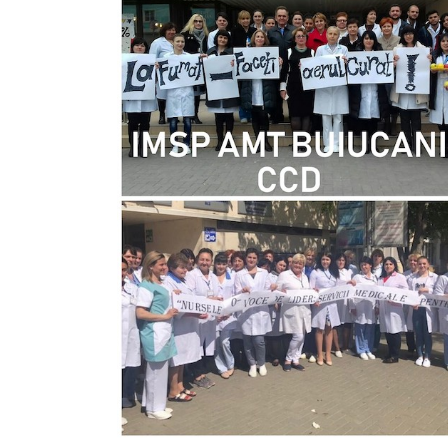
Diagnostic
Secția
Medicină
de
Familie
1
Secția
Medicină
de
Familie
2
Centrul
Sănătății
Femeii
AMT
Buiucani