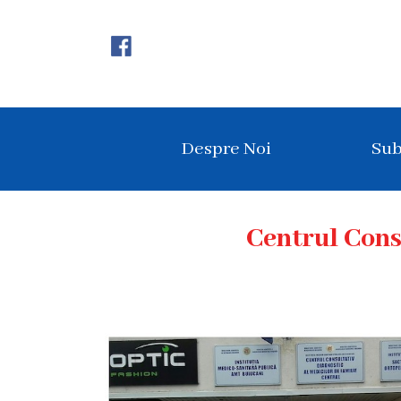
Despre
Noi
Istoricul
Despre Noi
Sub
instituției
Acreditare
Organigrama
Centrul Cons
Echipa
administrativă
Subdiviziuni
Centrul
Consultativ