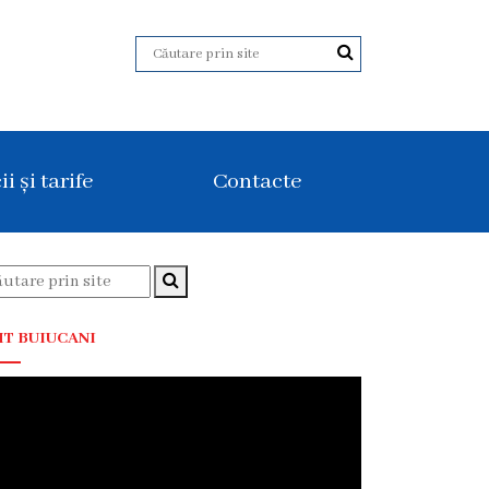
ii și tarife
Contacte
T BUIUCANI