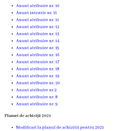
medicina
Anunt atribuire nr. 10
de
Anunt intentie nr. 11
familie
Anunt atribuire nr. 11
nr.1
Anunt atribuire nr. 12
Anunt atribuire nr. 13
Secţia
Anunt atribuire nr. 14
medicina
Anunt atribuire nr. 15
de
Anun
t atribuire nr. 16
familie
Anunt atrinuire nr. 17
nr.2
Anunt atribuire nr. 18
Anunt atribuire nr. 19
Serviciul
Anunt atribuire nr. 20
Consultativ
Anunt atribuire nr.2
Specializat
Anunt atribuire nr. 8
Anunt atribuire nr. 9
Centrul
medicilor
Planuri de achiziții 2021
de
familie
Modificari la planul de achizitii pentru 2021