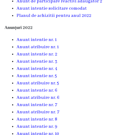
Anunt de participare reactivi adaugator 2
Familie
Anunt intentie solicitare comodat
Planul de achizitii pentru anul 2022
Servicii
Consultative
Anunțuri 2022
Specializate
Anunt intentie nr. 1
de
Anunt atribuire nr. 1
Ambulator
Anunt intentie nr. 2
Staționar
Anunt intentie nr. 3
de
Anunt intentie nr. 4
zi
Anunt intentie nr. 5
Anunt atribuire nr. 5
Centrul
Anunt intentie nr. 6
medicilor
Anunt atribuire nr. 6
de
Anunt intentie nr. 7
familie
Anunt atribuire nr. 7
5
Anunt intentie nr. 8
Anunt intentie nr. 9
Secţia
Anunt intentie nr. 10