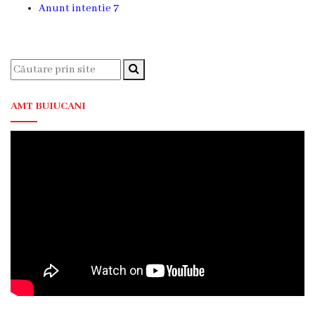
Comunitar
Anunt intentie 7
de
Sănătate
Mintală
CSPT
AMIGOS
AMT BUIUCANI
Secția
Traumatologie
și
Ortopedie
Secţia
Reabilitare
Medicală
şi
Medicină
Fizică