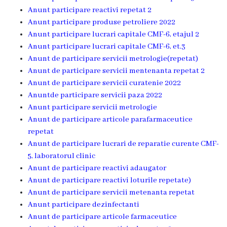
Servicii
Anunt participare reactivi repetat 2
Consultative
Anunt participare produse petroliere 2022
Anunt participare lucrari capitale CMF-6, etajul 2
Specializate
Anunt participare lucrari capitale CMF-6, et.3
de
Anunt de participare servicii metrologie(repetat)
Ambulator
Anunt de participare servicii mentenanta repetat 2
Staționar
Anunt de participare servicii curatenie 2022
de
Anuntde participare servicii paza 2022
zi
Anunt participare servicii metrologie
Anunt de participare articole parafarmaceutice
Centrul
repetat
Medicilor
Anunt de participare lucrari de reparatie curente CMF-
de
5, laboratorul clinic
Familie
Anunt de participare reactivi adaugator
nr.4
Anunt de participare reactivi loturile repetate)
Anunt de participare servicii metenanta repetat
Secția
Anunt participare dezinfectanti
Medicină
Anunt de participare articole farmaceutice
de