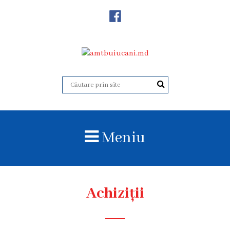
Despre
Noi
Istoricul
instituției
Acreditare
Organigrama
Meniu
Echipa
administrativă
Subdiviziuni
Achiziții
Centrul
Consultativ