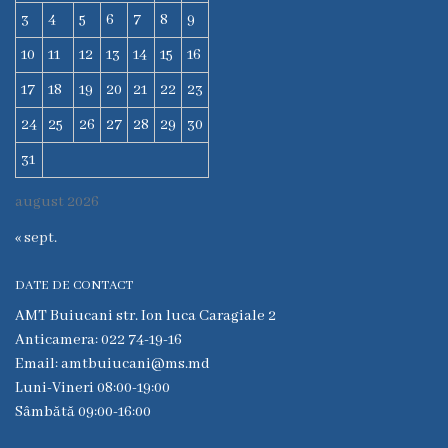
instituției
3
4
5
6
7
8
9
Contracte
10
11
12
13
14
15
16
CNAM
17
18
19
20
21
22
23
Achiziții
24
25
26
27
28
29
30
Servicii
31
și
august 2026
tarife
« sept.
Contacte
DATE DE CONTACT
AMT Buiucani str. Ion luca Caragiale 2
Anticamera: 022 74-19-16
Email: amtbuiucani@ms.md
Luni-Vineri 08:00-19:00
Sâmbătă 09:00-16:00