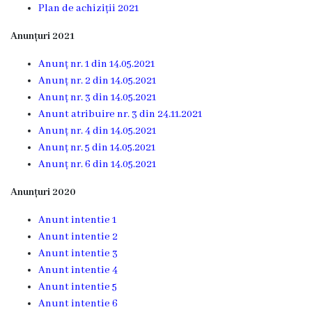
6
Plan de achiziții 2021
Secţia
Anunțuri 2021
medicina
Anunț nr. 1 din 14.05.2021
de
Anunț nr. 2 din 14.05.2021
familie
Anunț nr. 3 din 14.05.2021
nr.1
Anunt atribuire nr. 3 din 24.11.2021
Anunț nr. 4 din 14.05.2021
Secţia
Anunț nr. 5 din 14.05.2021
medicina
Anunț nr. 6 din 14.05.2021
de
familie
Anunțuri 2020
nr.2
Anunt intentie 1
Serviciul
Anunt intentie 2
Consultativ
Anunt intentie 3
Specializat
Anunt intentie 4
Anunt intentie 5
Centrul
Anunt intentie 6