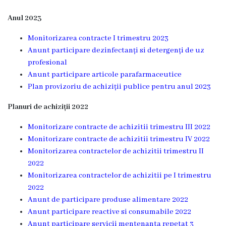
Diagnostic
Anul 2023
Secția
Medicină
Monitorizarea contracte I trimestru 2023
de
Anunt participare dezinfectanți si detergenți de uz
Familie
profesional
1
Anunt participare articole parafarmaceutice
Plan provizoriu de achiziții publice pentru anul 2023
Secția
Medicină
Planuri de achiziții 2022
de
Monitorizare contracte de achizitii trimestru III 2022
Familie
Monitorizare contracte de achizitii trimestru IV 2022
2
Monitorizarea contractelor de achizitii trimestru II
2022
Centrul
Monitorizarea contractelor de achizitii pe I trimestru
Sănătății
2022
Femeii
Anunt de participare produse alimentare 2022
AMT
Anunt participare reactive si consumabile 2022
Buiucani
Anunt participare servicii mentenanta repetat 3