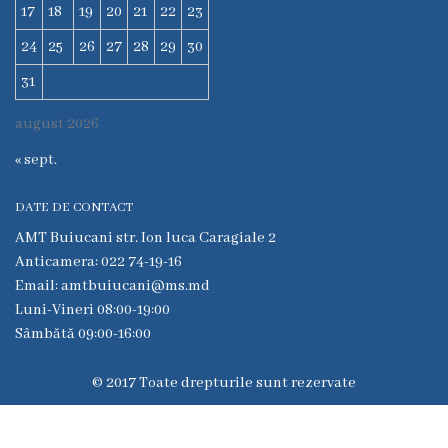
6
17
18
19
20
21
22
23
24
25
26
27
28
29
30
Secţia
medicina
31
de
august 2026
familie
nr.1
« sept.
Secţia
DATE DE CONTACT
medicina
AMT Buiucani str. Ion luca Caragiale 2
de
Anticamera: 022 74-19-16
familie
Email: amtbuiucani@ms.md
nr.2
Luni-Vineri 08:00-19:00
Serviciul
Sâmbătă 09:00-16:00
Consultativ
Specializat
© 2017 Toate drepturile sunt rezervate
Centrul