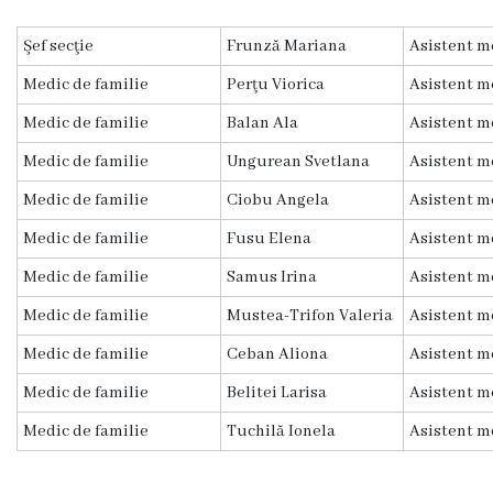
Diagnostic
Şef secţie
Frunză Mariana
Asistent m
Secția
Medicină
Medic de familie
Perţu Viorica
Asistent m
de
Medic de familie
Balan Ala
Asistent m
Familie
1
Medic de familie
Ungurean Svetlana
Asistent m
Medic de familie
Ciobu Angela
Asistent m
Secția
Medicină
Medic de familie
Fusu Elena
Asistent m
de
Medic de familie
Samus Irina
Asistent m
Familie
2
Medic de familie
Mustea-Trifon Valeria
Asistent m
Medic de familie
Ceban Aliona
Asistent m
Centrul
Sănătății
Medic de familie
Belitei Larisa
Asistent m
Femeii
Medic de familie
Tuchilă Ionela
Asistent m
AMT
Buiucani