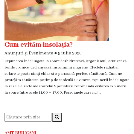
medicina
de
familie
nr.1
Secţia
Cum evităm insolația?
medicina
de
Anunțuri și Evenimente
●
9 iulie 2020
familie
Expunerea îndelungată la soare deshidratează organismul, acutizează
nr.2
bolile cronice, declanșează insomnii și migrene. Efectele radiației
solare le poate simți chiar și o persoană perfect sănătoasă. Cum ne
Serviciul
protejăm sănătatea pe timp de caniculă? Evitarea expunerii îndelungate
la razele directe ale soarelui Specialiștii recomandă evitarea expunerii
Consultativ
la soare între orele 11.00 – 17.00. Persoanele care nu […]
Specializat
Centrul
medicilor
de
familie
AMT BUIUCANI