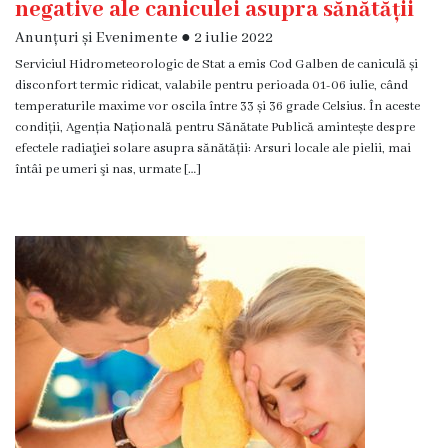
negative ale caniculei asupra sănătății
Familie
Anunțuri și Evenimente
●
2 iulie 2022
Servicii
Serviciul Hidrometeorologic de Stat a emis Cod Galben de caniculă și
Consultative
disconfort termic ridicat, valabile pentru perioada 01-06 iulie, când
temperaturile maxime vor oscila între 33 și 36 grade Celsius. În aceste
Specializate
condiții, Agenția Națională pentru Sănătate Publică amintește despre
de
efectele radiaţiei solare asupra sănătății: Arsuri locale ale pielii, mai
Ambulator
întâi pe umeri şi nas, urmate […]
Staționar
de
zi
Centrul
medicilor
de
familie
5
Secţia