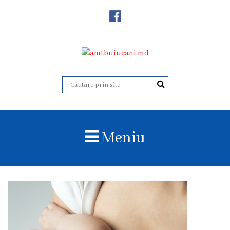
Despre
Noi
Istoricul
instituției
Acreditare
Organigrama
Meniu
Echipa
administrativă
Subdiviziuni
Centrul
Consultativ