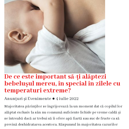
Diagnostic
Secția
Medicină
de
Familie
1
Secția
Medicină
de
Familie
De ce este important să-ți alăptezi
2
bebelușul mereu, în special în zilele cu
temperaturi extreme?
Centrul
Anunțuri și Evenimente
●
4 iulie 2022
Sănătății
Majoritatea părinților se îngrijorează la un moment dat că copilul lor
Femeii
alăptat exclusiv la sân nu consumă suficiente lichide pe vreme caldă și
AMT
se întreabă dacă ar trebui să îi ofere apă fiartă sau suc de fructe ca să
Buiucani
prevină deshidratarea acestora. Răspunsul în majoritatea cazurilor