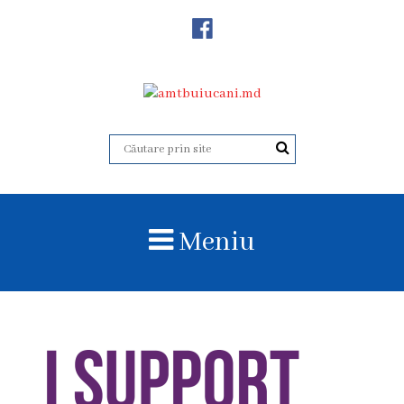
Despre
Noi
Istoricul
instituției
Acreditare
Organigrama
Meniu
Echipa
administrativă
Subdiviziuni
Centrul
Consultativ