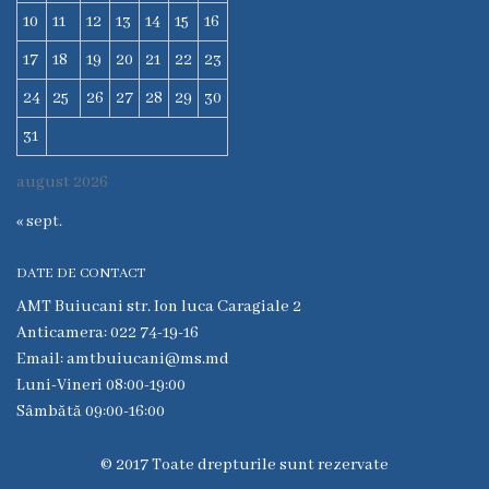
6
10
11
12
13
14
15
16
Secţia
17
18
19
20
21
22
23
medicina
24
25
26
27
28
29
30
de
31
familie
nr.1
august 2026
Secţia
« sept.
medicina
de
DATE DE CONTACT
familie
AMT Buiucani str. Ion luca Caragiale 2
nr.2
Anticamera: 022 74-19-16
Email: amtbuiucani@ms.md
Serviciul
Luni-Vineri 08:00-19:00
Consultativ
Sâmbătă 09:00-16:00
Specializat
Centrul
© 2017 Toate drepturile sunt rezervate