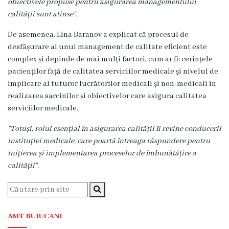
obiectivele propuse pentru asigurarea managementului
medicina
calității sunt atinse”
.
de
familie
De asemenea, Lina Baranov a explicat că p
rocesul de
nr.1
desfășurare al unui management de calitate eficient este
complex și depinde de mai mulți factori, cum ar fi: cerințele
Secţia
pacienților față de calitatea serviciilor medicale și nivelul de
medicina
implicare al tuturor lucrătorilor medicali și non-medicali în
de
realizarea sarcinilor și obiectivelor care asigura calitatea
familie
serviciilor medicale.
nr.2
“Totuși, rolul esențial în asigurarea calității îi revine conducerii
Serviciul
instituției medicale, care poartă întreaga răspundere pentru
Consultativ
inițierea și implementarea proceselor de îmbunătățire a
Specializat
calității”
.
Centrul
medicilor
de
AMT BUIUCANI
familie