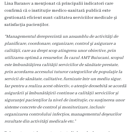
Lina Baranov a menționat că principalii indicatori care
Servicii
confirmă că o instituție medico-sanitară publică este
Consultative
gestionată eficient sunt: calitatea serviciilor medicale și
Specializate
satisfacția pacienților.
de
Ambulator
“
Managementul de
reprezintă un ansamblu de activități de
planificare, coordonare, organizare, control şi asigurare a
Staționar
calității, care au drept scop atingerea unor obiective, prin
de
utilizarea optimă a resurselor. În cazul AMT Buiucani, scopul
zi
este îmbunătățirea calității serviciilor de sănătate prestate,
prin acordarea accesului tuturor categoriilor de populație la
Centrul
servicii de sănătate, calitative, furnizate într-un mediu sigur.
Medicilor
Iar pentru a realiza acest obiectiv, o atenție deosebită se acordă
de
asigurării și îmbunătățirii continue a calității serviciilor și
Familie
siguranței pacienților la nivel de instituție, cu susținerea unor
nr.4
sisteme concrete de control și monitorizare, inclusiv
organizarea controlului infecțios, managementul deșeurilor
Secția
rezultate din activități medicale etc.”
Medicină
de