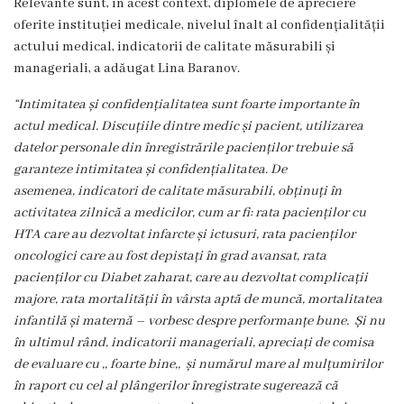
Relevante sunt, în acest context, diplomele de apreciere
Familie
oferite instituției medicale,
nivelul înalt al confidențialității
actului medical, indicatorii de calitate măsurabili și
Servicii
manageriali
, a adăugat Lina Baranov.
Consultative
Specializate
“Intimitatea și confidențialitatea sunt foarte importante în
de
actul medical. Discuțiile dintre medic și pacient,
utilizarea
Ambulator
datelor personale din înregistrările pacienților trebuie să
garanteze intimitatea și confidențialitatea. De
Staționar
asemenea,
indicatori de calitate măsurabili, obținuți în
de
activitatea zilnică a medicilor, cum ar fi: rata pacienților cu
zi
HTA care au dezvoltat infarcte și ictusuri, rata pacienților
oncologici care au fost depistați în grad avansat, rata
Centrul
pacienților cu Diabet zaharat, care au dezvoltat complicații
medicilor
majore, rata mortalității în vârsta aptă de muncă, mortalitatea
de
infantilă și maternă – vorbesc despre performanțe bune. Și nu
familie
în ultimul rând, indicatorii manageriali, apreciați de comisa
5
de evaluare cu ,, foarte bine,,
și numărul mare al mulțumirilor
în raport cu cel al plângerilor înregistrate sugerează că
Secţia