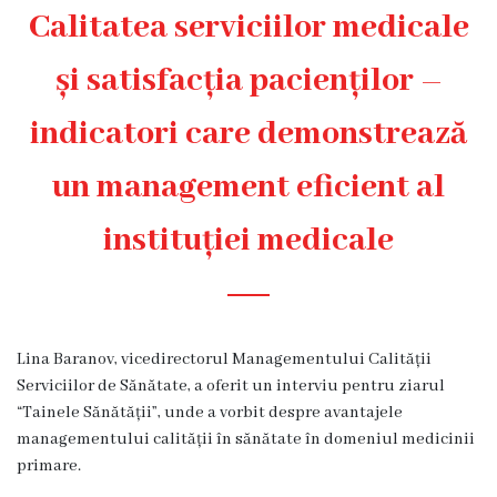
Diagnostic
Calitatea serviciilor medicale
Secția
și satisfacția pacienților –
Medicină
de
indicatori care demonstrează
Familie
1
un management eficient al
Secția
instituției medicale
Medicină
de
Familie
2
Lina Baranov, vicedirectorul Managementului Calității
Centrul
Serviciilor de Sănătate
, a oferit un interviu pentru ziarul
Sănătății
“
Tainele Sănătății”, unde a vorbit despre avantajele
Femeii
managementului calității în sănătate în domeniul medicinii
AMT
primare.
Buiucani