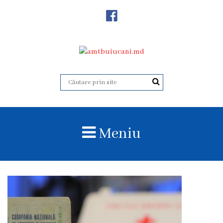
Despre
Noi
Istoricul
instituției
Acreditare
Organigrama
Meniu
Echipa
administrativă
Subdiviziuni
Centrul
Consultativ