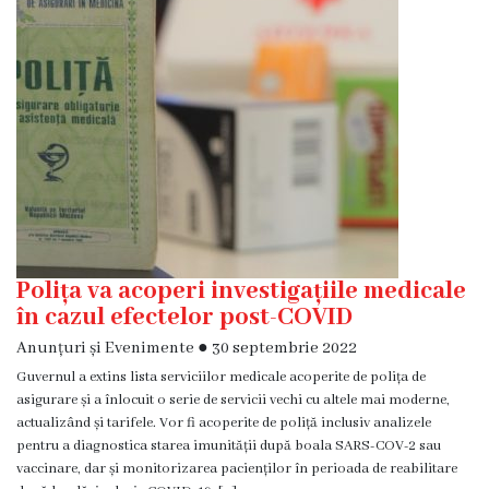
Diagnostic
Secția
Medicină
de
Familie
1
Secția
Medicină
de
Familie
Polița va acoperi investigațiile medicale
2
în cazul efectelor post-COVID
Anunțuri și Evenimente
●
30 septembrie 2022
Centrul
Guvernul a extins lista serviciilor medicale acoperite de polița de
Sănătății
asigurare și a înlocuit o serie de servicii vechi cu altele mai moderne,
Femeii
actualizând și tarifele. Vor fi acoperite de poliță inclusiv analizele
AMT
pentru a diagnostica starea imunității după boala SARS-COV-2 sau
Buiucani
vaccinare, dar și monitorizarea pacienților în perioada de reabilitare