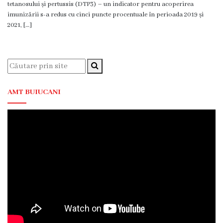
tetanosului și pertussis (DTP3) – un indicator pentru acoperirea
Servicii
imunizării s-a redus cu cinci puncte procentuale în perioada 2019 și
Consultative
2021, […]
Specializate
de
Ambulator
Staționar
de
AMT BUIUCANI
zi
Centrul
Medicilor
de
Familie
nr.4
Secția
Medicină
de