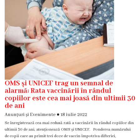
Diagnostic
Secția
Medicină
de
Familie
1
Secția
Medicină
de
Familie
OMS și UNICEF trag un semnal de
2
alarmă: Rata vaccinării în rândul
copiilor este cea mai joasă din ultimii 30
Centrul
de ani
Sănătății
Anunțuri și Evenimente
●
18 iulie 2022
Femeii
Se înregistrează cea mai redusă rată a vaccinării în rândul copiilor din
AMT
ultimii 30 de ani, atenționează OMS și UNICEF. Ponderea numărului
Buiucani
de copii care au primit trei doze de vaccin împotriva difteriei,