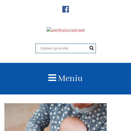
Despre
Noi
Istoricul
instituției
Acreditare
Organigrama
Meniu
Echipa
administrativă
Subdiviziuni
Centrul
Consultativ