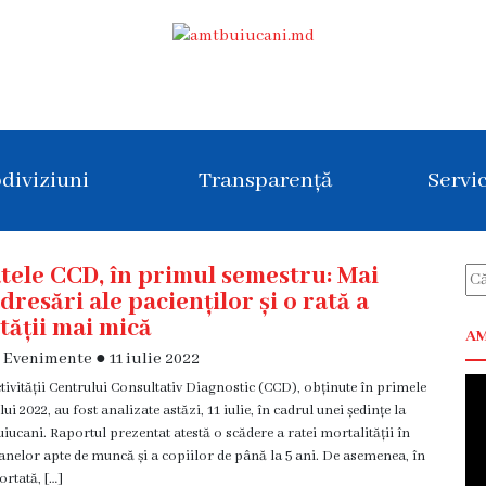
diviziuni
Transparență
Servic
tele CCD, în primul semestru: Mai
dresări ale pacienților și o rată a
tății mai mică
AM
i Evenimente
●
11 iulie 2022
ctivității Centrului Consultativ Diagnostic (CCD), obținute în primele
lui 2022, au fost analizate astăzi, 11 iulie, în cadrul unei ședințe la
cani. Raportul prezentat atestă o scădere a ratei mortalității în
nelor apte de muncă și a copiilor de până la 5 ani. De asemenea, în
rtată, […]