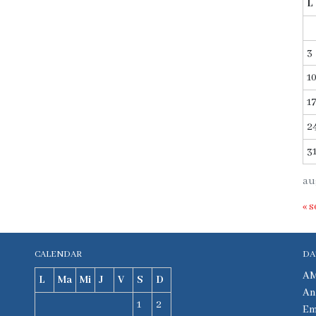
L
3
1
1
2
3
au
« s
CALENDAR
DA
AM
L
Ma
Mi
J
V
S
D
An
1
2
Em