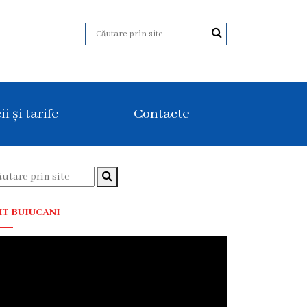
ii și tarife
Contacte
T BUIUCANI