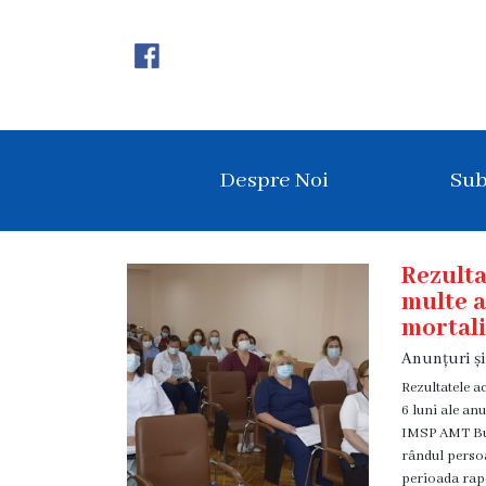
Despre
Noi
Istoricul
Despre Noi
Sub
instituției
Acreditare
Rezulta
Organigrama
multe a
Echipa
mortali
administrativă
Anunțuri ș
Rezultatele a
Subdiviziuni
6 luni ale anu
Centrul
IMSP AMT Buiu
rândul persoa
Consultativ
perioada rapo