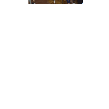
Diagnostic
Secția
Medicină
de
Familie
1
Secția
Medicină
de
Familie
2
Centrul
Sănătății
Femeii
AMT
Buiucani