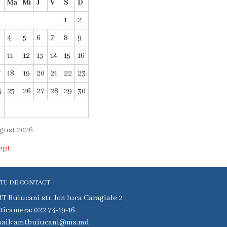
Ma
Mi
J
V
S
D
1
2
4
5
6
7
8
9
0
11
12
13
14
15
16
7
18
19
20
21
22
23
4
25
26
27
28
29
30
1
gust 2026
ept.
TE DE CONTACT
T Buiucani str. Ion luca Caragiale 2
ticamera: 022 74-19-16
ail: amtbuiucani@ms.md