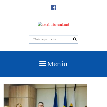
Despre
Noi
Istoricul
instituției
Acreditare
Organigrama
Meniu
Echipa
administrativă
Subdiviziuni
Centrul
Consultativ