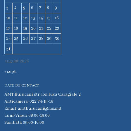
6
3
4
5
6
7
8
9
Secţia
10
11
12
13
14
15
16
medicina
17
18
19
20
21
22
23
de
familie
24
25
26
27
28
29
30
nr.1
31
Secţia
august 2026
medicina
de
« sept.
familie
nr.2
DATE DE CONTACT
AMT Buiucani str. Ion luca Caragiale 2
Serviciul
Anticamera: 022 74-19-16
Consultativ
Email: amtbuiucani@ms.md
Specializat
Luni-Vineri 08:00-19:00
Sâmbătă 09:00-16:00
Centrul