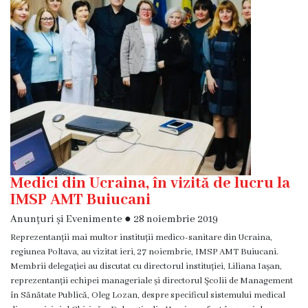
Diagnostic
Secția
Medicină
de
Familie
1
Secția
Medicină
de
Familie
Medici din Ucraina, în vizită de lucru la
2
IMSP AMT Buiucani
Anunțuri și Evenimente
●
28 noiembrie 2019
Centrul
Reprezentanții mai multor instituții medico-sanitare din Ucraina,
Sănătății
regiunea Poltava, au vizitat ieri, 27 noiembrie, IMSP AMT Buiucani.
Femeii
Membrii delegației au discutat cu directorul instituției, Liliana Iașan,
AMT
reprezentanții echipei manageriale și directorul Şcolii de Management
Buiucani
în Sănătate Publică, Oleg Lozan, despre specificul sistemului medical