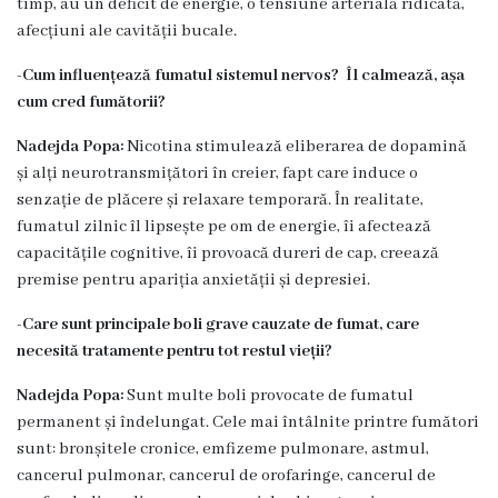
timp, au un deficit de energie, o tensiune arterială ridicată,
medicina
afecțiuni ale cavității bucale.
de
familie
-Cum influențează fumatul sistemul nervos? Îl calmează, așa
nr.1
cum cred fumătorii?
Secţia
Nadejda Popa:
Nicotina stimulează eliberarea de dopamină
medicina
și alți neurotransmițători în creier, fapt care induce o
de
senzație de plăcere și relaxare temporară. În realitate,
familie
fumatul zilnic îl lipsește pe om de energie, îi afectează
nr.2
capacitățile cognitive, îi provoacă dureri de cap, creează
premise pentru apariția anxietății și depresiei.
Serviciul
Consultativ
-Care sunt principale boli grave cauzate de fumat, care
necesită tratamente pentru tot restul vieții?
Specializat
Nadejda Popa:
Sunt multe boli provocate de fumatul
Centrul
permanent și îndelungat. Cele mai întâlnite printre fumători
medicilor
sunt: bronșitele cronice, emfizeme pulmonare, astmul,
de
cancerul pulmonar, cancerul de orofaringe, cancerul de
familie