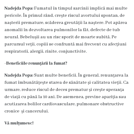
Comunitar
de
Nadejda Popa:
Fumatul în timpul sarcinii implică mai multe
Sănătate
pericole. În primul rând, crește riscul avortului spontan, de
Mintală
nașterii premature, scăderea greutății la naștere. Pot apărea
anomalii în dezvoltarea pulmonilor la făt, defecte de tub
CSPT
neural. Bebelușii au un risc sporit de moarte subită. Pe
AMIGOS
parcursul veții, copiii se confruntă mai frecvent cu afecțiuni
respiratorii, alergii, rinite, conjunctivite.
Secția
Traumatologie
-Beneficiile renunțării la fumat?
și
Nadejda Popa:
Sunt multe beneficii. În general, renunțarea la
Ortopedie
fumat îmbunătățește starea de sănătate și calitatea vieții. Ca
Secţia
urmare, reduce riscul de deces prematur și crește speranța
Reabilitare
de viață cu până la 10 ani. De asemenea, previne apariția sau
acutizarea bolilor cardiovasculare, pulmonare obstructive
Medicală
cronice și cancerului.
şi
Medicină
Vă mulțumesc!
Fizică