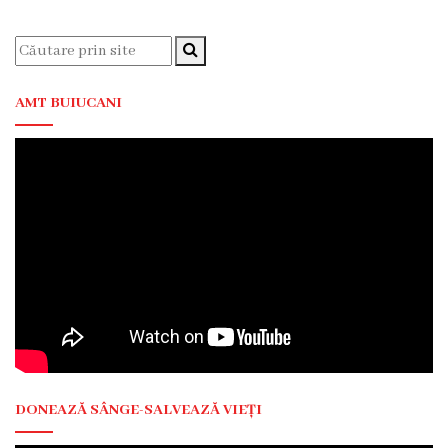
Laboratorul
Centralizat
Transparență
AMT BUIUCANI
Legislație
Legi
Hotărâri
de
Guvern
Ordine
MS
Dispoziții
MS
DONEAZĂ SÂNGE-SALVEAZĂ VIEȚI
Ordine