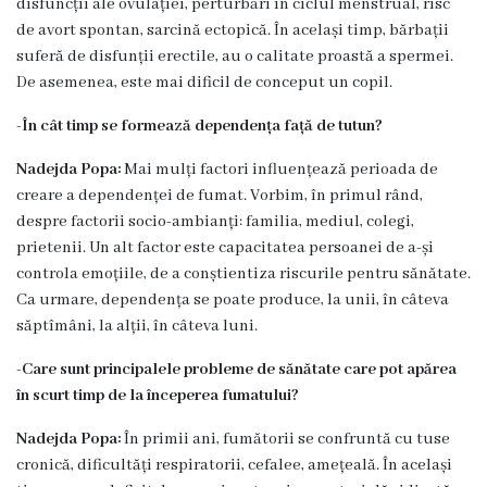
disfuncții ale ovulației, perturbări în ciclul menstrual, risc
Familie
de avort spontan, sarcină ectopică. În același timp, bărbații
suferă de disfunții erectile, au o calitate proastă a spermei.
Servicii
De asemenea, este mai dificil de conceput un copil.
Consultative
Specializate
-În cât timp se formează dependența față de tutun?
de
Nadejda Popa:
Mai mulți factori influențează perioada de
Ambulator
creare a dependenței de fumat. Vorbim, în primul rând,
Staționar
despre factorii socio-ambianți: familia, mediul, colegi,
de
prietenii. Un alt factor este capacitatea persoanei de a-și
zi
controla emoțiile, de a conștientiza riscurile pentru sănătate.
Ca urmare, dependența se poate produce, la unii, în câteva
Centrul
săptîmâni, la alții, în câteva luni.
medicilor
-Care sunt principalele probleme de sănătate care pot apărea
de
în scurt timp de la începerea fumatului?
familie
5
Nadejda Popa:
În primii ani, fumătorii se confruntă cu tuse
cronică, dificultăți respiratorii, cefalee, amețeală. În același
Secţia