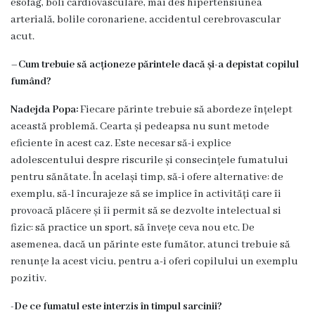
esofag, boli cardiovasculare, mai des hipertensiunea
6
arterială, bolile coronariene, accidentul cerebrovascular
Secţia
acut.
medicina
–
Cum trebuie să acționeze părintele dacă și-a depistat copilul
de
fumând?
familie
nr.1
Nadejda Popa:
Fiecare părinte trebuie să abordeze înțelept
această problemă. Cearta și pedeapsa nu sunt metode
Secţia
eficiente în acest caz. Este necesar să-i explice
medicina
adolescentului despre riscurile și consecințele fumatului
de
pentru sănătate. În același timp, să-i ofere alternative: de
familie
exemplu, să-l încurajeze să se implice în activități care îi
nr.2
provoacă plăcere și îi permit să se dezvolte intelectual si
fizic: să practice un sport, să învețe ceva nou etc. De
Serviciul
asemenea, dacă un părinte este fumător, atunci trebuie să
Consultativ
renunțe la acest viciu, pentru a-i oferi copilului un exemplu
Specializat
pozitiv.
Centrul
-De ce fumatul este interzis în timpul sarcinii?