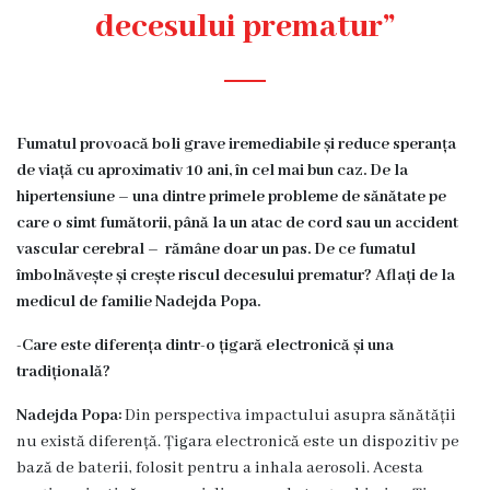
Diagnostic
decesului prematur”
Secția
Medicină
de
Familie
Fumatul provoacă boli grave iremediabile și reduce speranța
1
de viață cu aproximativ 10 ani, în cel mai bun caz. De la
hipertensiune – una dintre primele probleme de sănătate pe
Secția
care o simt fumătorii, până la un atac de cord sau un accident
Medicină
vascular cerebral – rămâne doar un pas. De ce fumatul
de
îmbolnăvește și crește riscul decesului prematur? Aflați de la
Familie
medicul de familie Nadejda Popa.
2
-Care este diferența dintr-o țigară electronică și una
Centrul
tradițională?
Sănătății
Femeii
Nadejda Popa:
Din perspectiva impactului asupra sănătății
AMT
nu există diferență. Țigara electronică este un dispozitiv pe
Buiucani
bază de baterii, folosit pentru a inhala aerosoli. Acesta