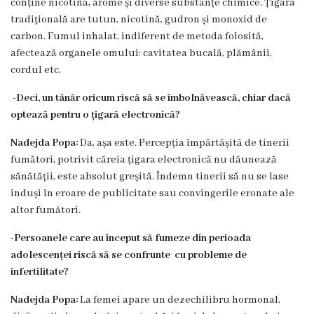
conține nicotină, arome și diverse substanțe chimice. Țigara
Servicii
tradițională are tutun, nicotină, gudron și monoxid de
Consultative
carbon. Fumul inhalat, indiferent de metoda folosită,
Specializate
afectează organele omului: cavitatea bucală, plămânii,
de
cordul etc.
Ambulator
-Deci, un tânăr oricum riscă să se îmbolnăvească, chiar dacă
Staționar
optează pentru o țigară electronică?
de
Nadejda Popa:
Da, așa este. Percepția împărtășită de tinerii
zi
fumători, potrivit căreia țigara electronică nu dăunează
Centrul
sănătății, este absolut greșită. Îndemn tinerii să nu se lase
Medicilor
induși în eroare de publicitate sau convingerile eronate ale
altor fumători.
de
Familie
-Persoanele care au început să fumeze din perioada
nr.4
adolescenței riscă să se confrunte cu probleme de
infertilitate?
Secția
Medicină
Nadejda Popa:
La femei apare un dezechilibru hormonal,
de