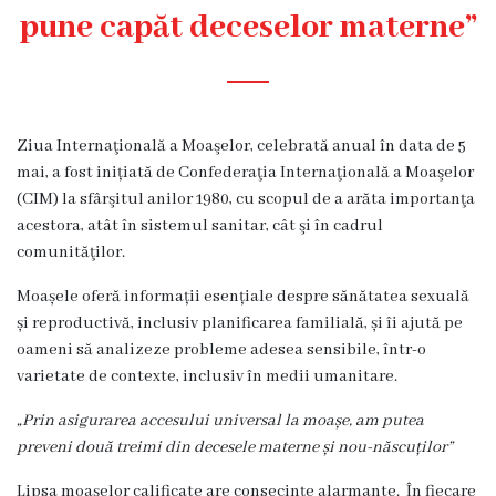
Diagnostic
pune capăt deceselor materne”
Secția
Medicină
de
Familie
Ziua Internaţională a Moaşelor, celebrată anual în data de 5
1
mai, a fost inițiată de Confederaţia Internaţională a Moaşelor
(CIM) la sfârşitul anilor 1980, cu scopul de a arăta importanţa
Secția
acestora, atât în sistemul sanitar, cât şi în cadrul
Medicină
comunităţilor.
de
Familie
Moașele oferă informații esențiale despre sănătatea sexuală
2
și reproductivă, inclusiv planificarea familială, și îi ajută pe
oameni să analizeze probleme adesea sensibile, într-o
Centrul
varietate de contexte, inclusiv în medii umanitare.
Sănătății
Femeii
„Prin asigurarea accesului universal la moașe, am putea
AMT
preveni două treimi din decesele materne și nou-născuților”
Buiucani
Lipsa moașelor calificate are consecințe alarmante.
În fiecare