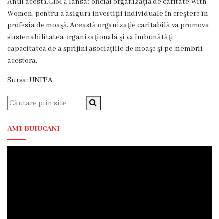
Anul acesta,CIM a lansat oficial organizaţia de caritate With
Familie
Women, pentru a asigura investiţii individuale în creştere în
profesia de moaşă. Această organizaţie caritabilă va promova
Servicii
sustenabilitatea organizaţională şi va îmbunătăţi
Consultative
capacitatea de a sprijini asociaţiile de moaşe şi pe membrii
Specializate
acestora.
de
Ambulator
Sursa: UNFPA
Staționar
de
zi
AMT BUIUCANI
Centrul
medicilor
de
familie
5
Secţia