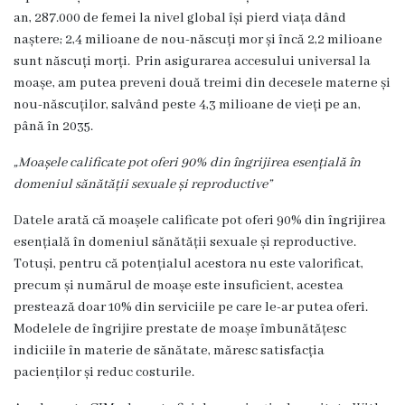
Servicii
an, 287.000 de femei la nivel global își pierd viața dând
Consultative
naștere; 2,4 milioane de nou-născuți mor și încă 2,2 milioane
sunt născuți morți. Prin asigurarea accesului universal la
Specializate
moașe, am putea preveni două treimi din decesele materne și
de
nou-născuților, salvând peste 4,3 milioane de vieți pe an,
Ambulator
până în 2035.
Staționar
„Moașele calificate pot oferi 90% din îngrijirea esențială în
de
domeniul sănătății sexuale și reproductive”
zi
Datele arată că moașele calificate pot oferi 90% din îngrijirea
Centrul
esențială în domeniul sănătății sexuale și reproductive.
Medicilor
Totuși, pentru că potențialul acestora nu este valorificat,
de
precum și numărul de moașe este insuficient, acestea
Familie
prestează doar 10% din serviciile pe care le-ar putea oferi.
nr.4
Modelele de îngrijire prestate de moașe îmbunătățesc
indiciile în materie de sănătate, măresc satisfacția
Secția
pacienților și reduc costurile.
Medicină
de