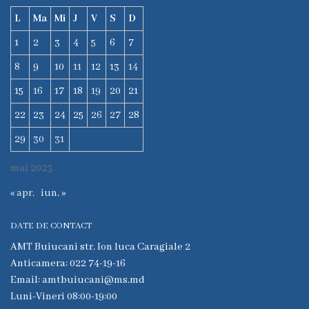
Comunitar
de
L
Ma
Mi
J
V
S
D
Sănătate
1
2
3
4
5
6
7
Mintală
8
9
10
11
12
13
14
CSPT
15
16
17
18
19
20
21
AMIGOS
22
23
24
25
26
27
28
Secția
29
30
31
Traumatologie
și
mai 2023
Ortopedie
« apr.
iun. »
Secţia
Reabilitare
DATE DE CONTACT
Medicală
AMT Buiucani str. Ion luca Caragiale 2
şi
Anticamera: 022 74-19-16
Medicină
Email: amtbuiucani@ms.md
Fizică
Luni-Vineri 08:00-19:00