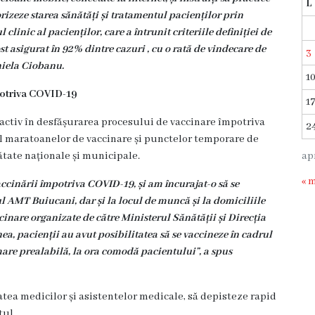
L
rizeze starea sănătăți și tratamentul pacienților prin
inic al pacienților, care a întrunit criteriile definiției de
fost asigurat în 92% dintre cazuri , cu o rată de vindecare de
3
niela Ciobanu.
1
potriva COVID-19
1
ctiv în desfășurarea procesului de vaccinare împotriva
2
rul maratoanelor de vaccinare și punctelor temporare de
ap
ătate naționale și municipale.
« 
ccinării împotriva COVID-19, și am încurajat-o să se
 AMT Buiucani, dar și la locul de muncă și la domiciliile
cinare organizate de către Ministerul Sănătății și Direcția
a, pacienții au avut posibilitate
a să se vaccineze în cadrul
e prealabilă, la ora comodă pacientului”, a spus
atea medicilor și asistentelor medicale, să depisteze rapid
tul.