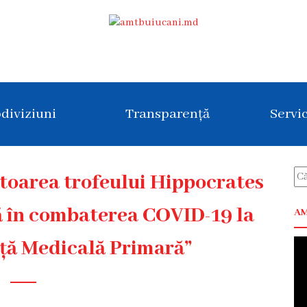
diviziuni
Transparență
Servic
toarea trofeului Hippocrates
ă în combaterea COVID-19 la
AM
nță Medicală Primară”