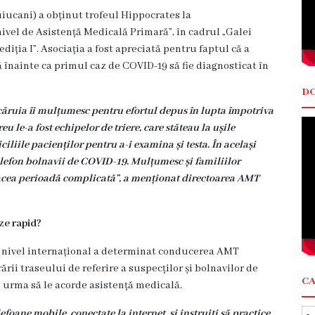
iucani) a obținut trofeul
Hippocrates la
ivel de Asistență Medicală Primară”, în cadrul „Galei
iția I”. Asociația a fost apreciată pentru faptul că a
înainte ca primul caz de COVID-19 să fie diagnosticat în
DO
 căruia îi mulțumesc pentru efortul depus în lupta împotriva
le-a fost echipelor de triere, care stăteau la ușile
liile pacienților pentru a-i examina și testa. În același
telefon bolnavii de COVID-19. Mulțumesc și familiilor
 acea perioadă complicată”, a menționat directoarea AMT
ze rapid?
la nivel internațional a determinat conducerea AMT
ii traseului de referire a suspecților și bolnavilor de
C
e urma să le acorde asistență medicală.
efoane mobile, conectate la internet, și instruiți să practice