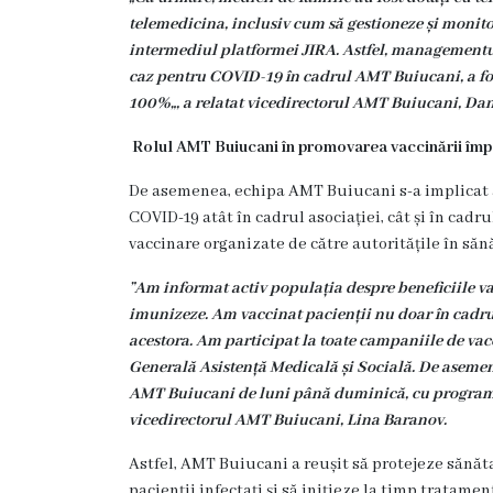
Servicii
telemedicina, inclusiv cum să gestioneze și monito
Consultative
intermediul platformei JIRA. Astfel, managementul cl
Specializate
caz pentru COVID-19 în cadrul AMT Buiucani
, a 
de
100%„, a relatat vicedirectorul AMT Buiucani, Da
Ambulator
Rolul AMT Buiucani în promovarea vaccinării îm
Staționar
De asemenea, echipa AMT Buiucani s-a implicat a
de
COVID-19 atât în cadrul asociației, cât și în cad
zi
vaccinare organizate de către autoritățile în săn
Centrul
”Am informat activ populația despre beneficiile va
Medicilor
imunizeze. Am vaccinat pacienții nu doar în cadrul
de
acestora. Am participat la toate campaniile de vac
Familie
Generală Asistență Medicală și Socială. De asemene
nr.4
AMT Buiucani de luni până duminică, cu programar
vicedirectorul AMT Buiucani, Lina Baranov.
Secția
Medicină
Astfel, AMT Buiucani a reușit să protejeze sănăt
de
pacienții infectați și să inițieze la timp tratamen