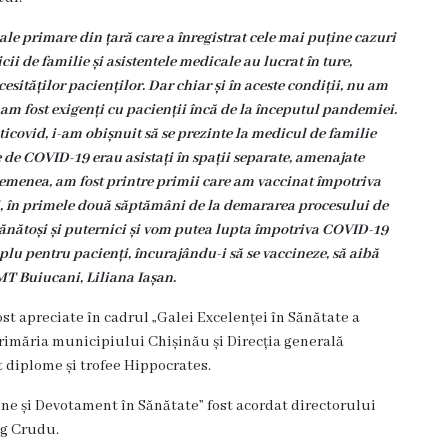
ale primare din țară care a înregistrat cele mai puține cazuri
i de familie și asistentele medicale au lucrat în ture,
esităților pacienților. Dar chiar și în aceste condiții, nu am
 am fost exigenți cu pacienții încă de la începutul pandemiei.
nticovid, i-am obișnuit să se prezinte la medicul de familie
de COVID-19 erau asistați în spații separate, amenajate
semenea, am fost printre primii care am vaccinat împotriva
ali, în primele două săptămâni de la demararea procesului de
sănătoși și puternici și vom putea lupta împotriva COVID-19
plu pentru pacienți, încurajându-i să se vaccineze, să aibă
MT Buiucani, Liliana Iașan.
ost apreciate în cadrul „Galei Excelenței în Sănătate a
Primăria municipiului Chișinău și Direcția generală
t diplome și trofee Hippocrates.
ne și Devotament în Sănătate” fost acordat directorului
eg Crudu.