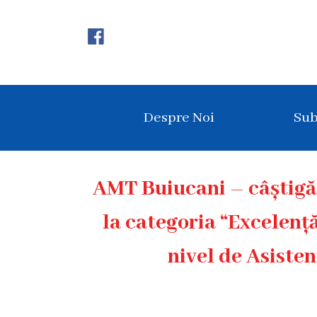
Despre
Noi
Istoricul
Despre Noi
Sub
instituției
Acreditare
Organigrama
AMT Buiucani – câștigă
Echipa
la categoria “Excelenț
administrativă
nivel de Asiste
Subdiviziuni
Centrul
Consultativ