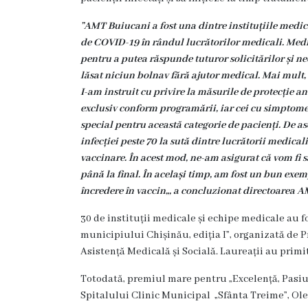
Familie
”AMT Buiucani a fost una dintre instituțiile medic
Servicii
de COVID-19 în rândul lucrătorilor medicali. Medici
Consultative
pentru a putea răspunde tuturor solicitărilor și nec
Specializate
lăsat niciun bolnav fără ajutor medical. Mai mult,
de
I-am instruit cu privire la măsurile de protecție a
exclusiv conform programării, iar cei cu simptome 
Ambulator
special pentru această categorie de pacienți. De a
Staționar
infecției peste 70 la sută dintre lucrătorii medic
de
vaccinare. În acest mod, ne-am asigurat că vom fi 
zi
până la final. În același timp, am fost un bun exem
încredere în vaccin„, a concluzionat directoarea A
Centrul
medicilor
30 de instituții medicale și echipe medicale au f
de
municipiului Chișinău, ediția I”, organizată de 
familie
Asistență Medicală și Socială. Laureații au primi
5
Totodată, premiul mare pentru „Excelență, Pasiu
Spitalului Clinic Municipal „Sfânta Treime”, Ol
Secţia