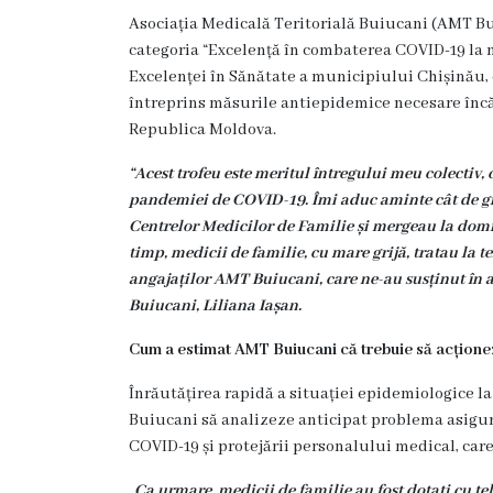
Diagnostic
Asociația Medicală Teritorială Buiucani (AMT Bu
Secția
categoria
“Excelență în combaterea COVID-19 la n
Medicină
Excelenței în Sănătate a municipiului Chișinău, ed
de
întreprins măsurile antiepidemice necesare încă 
Familie
Republica Moldova.
1
“
Acest trofeu este meritul întregului meu colectiv,
pandemiei de COVID-19. Îmi aduc aminte cât de greu 
Secția
Centrelor Medicilor de Familie și mergeau la domici
Medicină
timp, medicii de familie, cu mare grijă, tratau la 
de
angajaților AMT Buiucani, care ne-au susținut în
Familie
Buiucani, Liliana Iașan.
2
Cum a estimat AMT Buiucani că trebuie să acțione
Centrul
Sănătății
Înrăutățirea rapidă a situației epidemiologice 
Femeii
Buiucani să analizeze anticipat problema asigurăr
AMT
COVID-19 și protejării personalului medical, car
Buiucani
„Ca urmare, medicii de familie au fost dotați cu tel