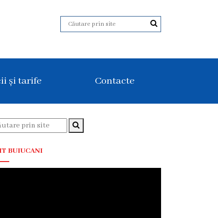
ii și tarife
Contacte
T BUIUCANI