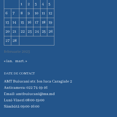
Comunitar
1
2
3
4
5
de
Sănătate
6
7
8
9
10
11
12
Mintală
13
14
15
16
17
18
19
CSPT
20
21
22
23
24
25
26
AMIGOS
27
28
Secția
februarie 2023
Traumatologie
și
« ian.
mart. »
Ortopedie
DATE DE CONTACT
Secţia
AMT Buiucani str. Ion luca Caragiale 2
Reabilitare
Anticamera: 022 74-19-16
Medicală
Email: amtbuiucani@ms.md
şi
Luni-Vineri 08:00-19:00
Medicină
Sâmbătă 09:00-16:00
Fizică