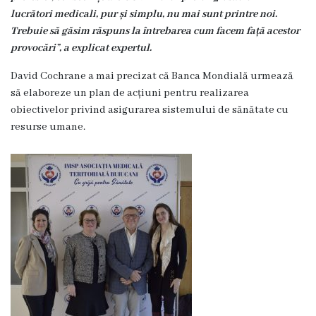
Servicii
lucrători medicali, pur și simplu, nu mai sunt printre noi.
Consultative
Trebuie să găsim răspuns la întrebarea cum facem față acestor
provocări”, a explicat expertul.
Specializate
de
David Cochrane a mai precizat că Banca Mondială urmează
Ambulator
să elaboreze un plan de acțiuni pentru realizarea
obiectivelor privind asigurarea sistemului de sănătate cu
Staționar
resurse umane.
de
zi
Centrul
Medicilor
de
Familie
nr.4
Secția
Medicină
de