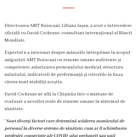
Diagnostic
Secția
Medicină
Directoarea AMT Buiucani, Liliana Iașan, a avut o întrevedere
de
oficială cu David Cochrane, consultant internațional al Băncii
Familie
Mondiale.
1
Expertul s-a interesat despre măsurile întreprinse în scopul
Secția
asigurării AMT Buiucani cu resurse umane suficiente și
Medicină
competente, salarizarea personalului medical, structura
de
salariului, indicatorii de performanță și criteriile în baza
Familie
cărora sunt stabiliți aceștia.
2
David Cochrane se află la Chișinău într-o misiune de
Centrul
evaluare a nevoilor reale de resurse umane în sistemul de
Sănătății
sănătate.
Femeii
“
Sunt diverși factori care determină scăderea numărului de
AMT
personal în diverse sisteme de sănătate, cum ar fi schimbarea
Buiucani
profesiei, consecințe ale COVID-ului prelungit sau unii