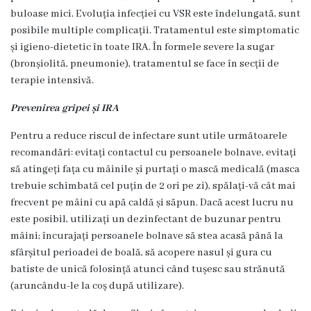
Comunitar
buloase mici. Evoluția infecției cu VSR este îndelungată, sunt
de
posibile multiple complicații. Tratamentul este simptomatic
Sănătate
și igieno-dietetic în toate IRA. În formele severe la sugar
Mintală
(bronșiolită, pneumonie), tratamentul se face în secții de
terapie intensivă.
CSPT
AMIGOS
Prevenirea gripei și IRA
Secția
Pentru a reduce riscul de infectare sunt utile următoarele
Traumatologie
recomandări: evitați contactul cu persoanele bolnave, evitați
și
să atingeți fața cu mâinile și purtați o mască medicală (masca
Ortopedie
trebuie schimbată cel puțin de 2 ori pe zi), spălați-vă cât mai
frecvent pe mâini cu apă caldă și săpun. Dacă acest lucru nu
Secţia
este posibil, utilizați un dezinfectant de buzunar pentru
Reabilitare
mâini; încurajați persoanele bolnave să stea acasă până la
Medicală
sfârșitul perioadei de boală, să acopere nasul și gura cu
şi
batiste de unică folosință atunci când tușesc sau strănută
Medicină
(aruncându-le la coș după utilizare).
Fizică