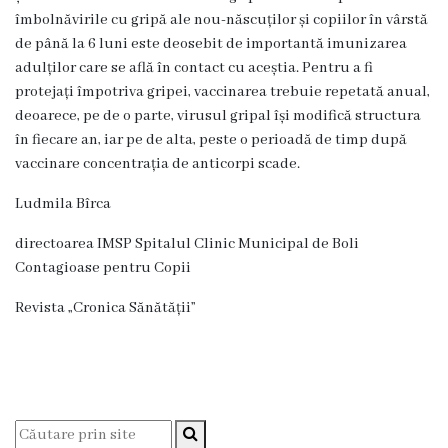
AMT
îmbolnăvirile cu gripă ale nou-născuților și copiilor în vârstă
de până la 6 luni este deosebit de importantă imunizarea
Ghiduri
adulților care se află în contact cu aceștia. Pentru a fi
Protocoale
protejați împotriva gripei, vaccinarea trebuie repetată anual,
deoarece, pe de o parte, virusul gripal își modifică structura
Standarde
în fiecare an, iar pe de alta, peste o perioadă de timp după
vaccinare concentrația de anticorpi scade.
Declarația
de
Ludmila Bîrca
răspundere
directoarea IMSP Spitalul Clinic Municipal de Boli
managerială
Contagioase pentru Copii
Activitatea
Revista „Cronica Sănătății”
instituției
Rapoarte
Planuri
Bugetul