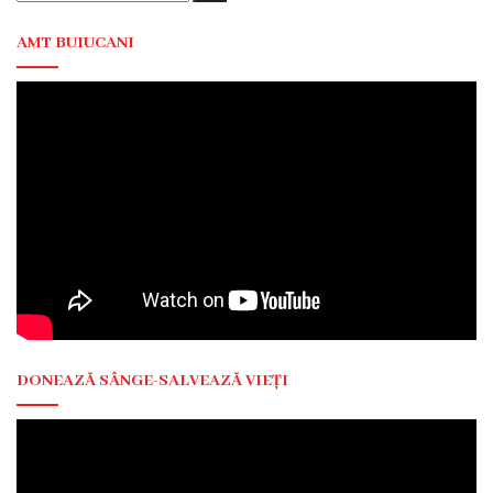
instituției
AMT BUIUCANI
Contracte
CNAM
Achiziții
Servicii
și
tarife
Contacte
DONEAZĂ SÂNGE-SALVEAZĂ VIEȚI