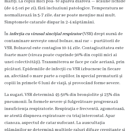
măriți. La copiii mici poa- te apărea diareea — scaune lichide
6
(de 4-5 ori pe zi), fără incluziuni patologice. Temperatura se
Secţia
normalizează în 5-7 zile, dar se poate menține mai mult.
medicina
Simptomele catarale dispar în 2-4 săptămâni.
de
În
infecția cu virusul sincițial respirator
(VSR) drept sursă de
familie
contaminare servește omul bolnav, mai rar – purtătorii de
nr.1
VSR. Bolnavul este contagios 10-14 zile. Contagiozitatea este
foarte mare (viroza poate cuprinde 90% din copiii mici ai
Secţia
unei colectivități). Transmiterea se face pe cale aeriană, prin
medicina
picături. Epidemiile de infecții cu VSR izbucnesc în fiecare
de
an, afectând o mare parte a copiilor, în special prematurii și
familie
copiii în primele 6 luni de viaţă, și provocând forme severe.
nr.2
La sugari, VSR determină 45-50% din bronșiolite și 23% din
Serviciul
pneumonii. În formele severe și fulgerătoare progresează
Consultativ
insuficiența respiratorie. Respirația e frecventă, zgomotoasă,
Specializat
se atestă dispneea expiratoare cu triaj intercostal. Apar
cianoza, aspectul de catar sufocant. La auscultația
Centrul
plămânilor se determină multiple raluri difuze crepitante și