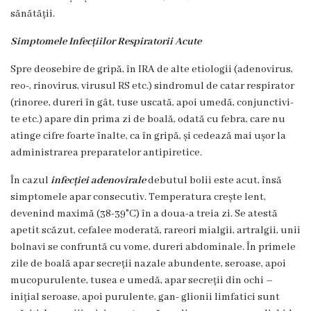
medicina
sănătății.
de
familie
Simptomele Infecțiilor Respiratorii Acute
nr.1
Spre deosebire de gripă, în IRA de alte etiologii (adenovirus,
reo-, rinovirus, virusul RS etc.) sindromul de catar respirator
Secţia
(rinoree, dureri în gât, tuse uscată, apoi umedă, conjunctivi-
medicina
te etc.) apare din prima zi de boală, odată cu febra, care nu
de
atinge cifre foarte înalte, ca în gripă, și cedează mai ușor la
familie
administrarea preparatelor antipiretice.
nr.2
În cazul
infecției adenovirale
debutul bolii este acut, însă
Serviciul
simptomele apar consecutiv. Temperatura crește lent,
Consultativ
devenind maximă (38-39°C) în a doua-a treia zi. Se atestă
Specializat
apetit scăzut, cefalee moderată, rareori mialgii, artralgii, unii
bolnavi se confruntă cu vome, dureri abdominale. În primele
Centrul
zile de boală apar secreții nazale abundente, seroase, apoi
medicilor
mucopurulente, tusea e umedă, apar secreții din ochi –
de
inițial seroase, apoi purulente, gan- glionii limfatici sunt
familie