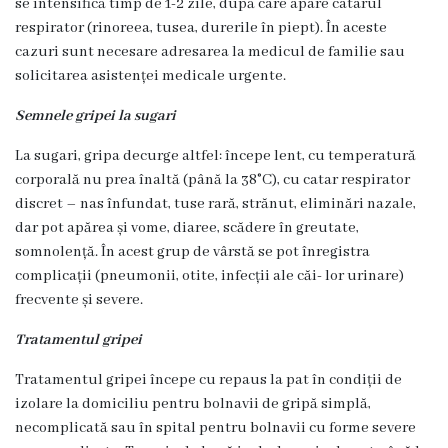
se intensifică timp de 1-2 zile, după care apare catarul
Servicii
respirator (rinoreea, tusea, durerile în piept). În aceste
Consultative
cazuri sunt necesare adresarea la medicul de familie sau
Specializate
solicitarea asistenței medicale urgente.
de
Semnele gripei la sugari
Ambulator
La sugari, gripa decurge altfel: începe lent, cu temperatură
Staționar
corporală nu prea înaltă (până la 38°C), cu catar respirator
de
discret – nas înfundat, tuse rară, strănut, eliminări nazale,
zi
dar pot apărea și vome, diaree, scădere în greutate,
Centrul
somnolență. În acest grup de vârstă se pot înregistra
Medicilor
complicații (pneumonii, otite, infecții ale căi- lor urinare)
frecvente și severe.
de
Familie
Tratamentul gripei
nr.4
Tratamentul gripei începe cu repaus la pat în condiții de
Secția
izolare la domiciliu pentru bolnavii de gripă simplă,
Medicină
necomplicată sau în spital pentru bolnavii cu forme severe
de