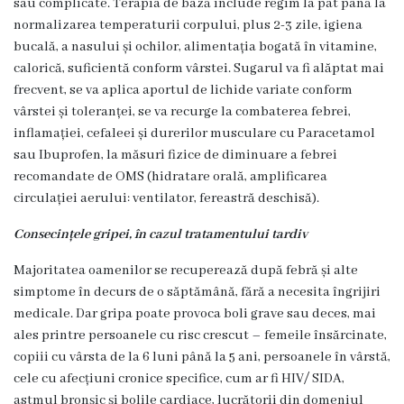
sau complicate. Terapia de bază include regim la pat până la
Familie
normalizarea temperaturii corpului, plus 2-3 zile, igiena
bucală, a nasului și ochilor, alimentația bogată în vitamine,
Servicii
calorică, suficientă conform vârstei. Sugarul va fi alăptat mai
Consultative
frecvent, se va aplica aportul de lichide variate conform
Specializate
vârstei și toleranței, se va recurge la combaterea febrei,
de
inflamației, cefaleei și durerilor musculare cu Paracetamol
Ambulator
sau Ibuprofen, la măsuri fizice de diminuare a febrei
recomandate de OMS (hidratare orală, amplificarea
Staționar
circulației aerului: ventilator, fereastră deschisă).
de
zi
Consecințele gripei, în cazul tratamentului tardiv
Centrul
Majoritatea oamenilor se recuperează după febră și alte
medicilor
simptome în decurs de o săptămână, fără a necesita îngrijiri
de
medicale. Dar gripa poate provoca boli grave sau deces, mai
familie
ales printre persoanele cu risc crescut – femeile însărcinate,
5
copiii cu vârsta de la 6 luni până la 5 ani, persoanele în vârstă,
cele cu afecțiuni cronice specifice, cum ar fi HIV/ SIDA,
Secţia
astmul bronșic și bolile cardiace, lucrătorii din domeniul