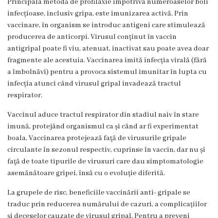
Principala metodă de profilaxie împotriva numeroaselor boli
Laboratorul
infecțioase, inclusiv gripa, este imunizarea activă. Prin
Centralizat
vaccinare, în organism se introduc antigeni care stimulează
producerea de anticorpi. Virusul conținut în vaccin
Transparență
antigripal poate fi viu, atenuat, inactivat sau poate avea doar
Legislație
fragmente ale acestuia. Vaccinarea imită infecția virală (fără
a îmbolnăvi) pentru a provoca sistemul imunitar în lupta cu
Legi
infecția atunci când virusul gripal invadează tractul
respirator.
Hotărâri
de
Vaccinul aduce tractul respirator din stadiul naiv în stare
Guvern
imună, protejând organismul ca și când ar fi experimentat
boala. Vaccinarea protejează faţă de virusurile gripale
Ordine
circulante în sezonul respectiv, cuprinse în vaccin, dar nu și
MS
faţă de toate tipurile de virusuri care dau simptomatologie
asemănătoare gripei, însă cu o evoluție diferită.
Dispoziții
MS
La grupele de risc, beneficiile vaccinării anti- gripale se
traduc prin reducerea numărului de cazuri, a complicațiilor
Ordine
și deceselor cauzate de virusul gripal. Pentru a preveni