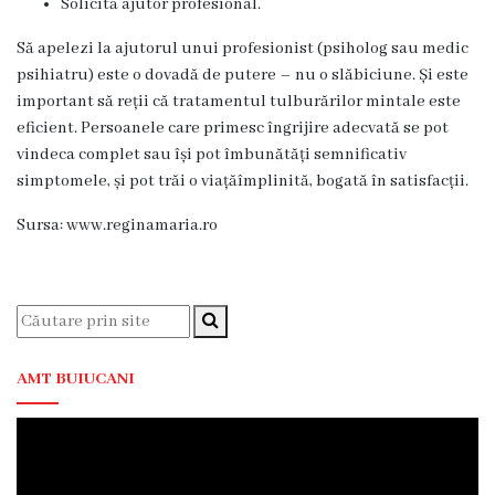
Solicită ajutor profesional.
medicina
de
Să apelezi la ajutorul unui profesionist (psiholog sau medic
familie
psihiatru) este o dovadă de putere – nu o slăbiciune. Și este
nr.1
important să reții că tratamentul tulburărilor mintale este
eficient. Persoanele care primesc îngrijire adecvată se pot
Secţia
vindeca complet sau își pot îmbunătăți semnificativ
medicina
simptomele, și pot trăi o viațăîmplinită, bogată în satisfacții.
de
familie
Sursa: www.reginamaria.ro
nr.2
Serviciul
Consultativ
Specializat
AMT BUIUCANI
Centrul
medicilor
de
familie