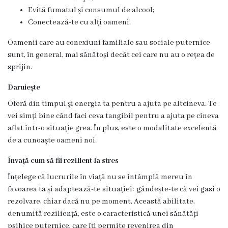
Servicii
Evită fumatul și consumul de alcool;
Consultative
Conectează-te cu alți oameni.
Specializate
Oamenii care au conexiuni familiale sau sociale puternice
de
sunt, în general, mai sănătoși decât cei care nu au o rețea de
Ambulator
sprijin.
Staționar
Daruiește
de
Oferă din timpul și energia ta pentru a ajuta pe altcineva. Te
zi
vei simți bine când faci ceva tangibil pentru a ajuta pe cineva
Centrul
aflat într-o situație grea. În plus, este o modalitate excelentă
Medicilor
de a cunoaște oameni noi.
de
Învață cum să fii rezilient la stres
Familie
Înțelege că lucrurile în viață nu se întâmplă mereu în
nr.4
favoarea ta și adaptează-te situației: gândește-te că vei gasi o
Secția
rezolvare, chiar dacă nu pe moment. Această abilitate,
Medicină
denumită reziliență, este o caracteristică unei sănătăți
de
psihice puternice, care îți permite revenirea din