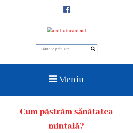
Despre
Noi
Istoricul
instituției
Acreditare
Organigrama
Meniu
Echipa
administrativă
Subdiviziuni
Cum păstrăm sănătatea
Centrul
mintală?
Consultativ