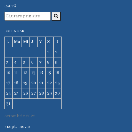
Laboratorul
CAUTĂ
Centralizat
Transparență
CALENDAR
Legislație
L
Ma
Mi
J
V
S
D
Legi
1
2
Hotărâri
3
4
5
6
7
8
9
de
10
11
12
13
14
15
16
Guvern
17
18
19
20
21
22
23
Ordine
24
25
26
27
28
29
30
MS
31
Dispoziții
MS
octombrie 2022
Ordine
« sept.
nov. »