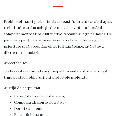
Diagnostic
Secția
Medicină
Problemele sunt parte din viața noastră. Iar atunci când apar,
de
trebuie să căutăm soluții, dar nu să le evităm, adoptând
Familie
comportamente auto-distructive. Aceasta susțin psihologii și
1
psihoterapeuții, care ne îndeamnă să facem din viață o
prioritate și să acceptăm obiceiuri sănătoase. Iată câteva
Secția
dintre recomandări:
Medicină
de
Apreciaza-te!
Familie
Tratează-te cu bunătate și respect, și evită autocritica. Fă-ți
2
timp pentru hobby-urile și proiectele preferate.
Centrul
Ai grijă de corpul tau
Sănătății
Fă regulat o activitate fizică;
Femeii
Consumă alimente nutritive;
AMT
Dormi suficient;
Buiucani
Bea suficientă apă;