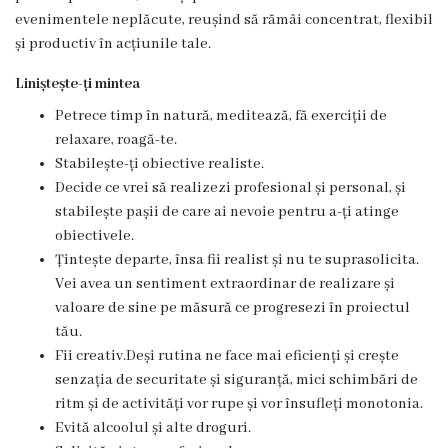
Familie
evenimentele neplăcute, reușind să rămâi concentrat, flexibil
și productiv în acțiunile tale.
Servicii
Liniștește-ți mintea
Consultative
Specializate
Petrece timp în natură, meditează, fă exerciții de
de
relaxare, roagă-te.
Ambulator
Stabilește-ți obiective realiste.
Decide ce vrei să realizezi profesional și personal, și
Staționar
stabilește pașii de care ai nevoie pentru a-ți atinge
de
obiectivele.
zi
Țintește departe, însa fii realist și nu te suprasolicita.
Vei avea un sentiment extraordinar de realizare și
Centrul
valoare de sine pe măsură ce progresezi în proiectul
medicilor
tău.
de
Fii creativ.Deși rutina ne face mai eficienți și crește
familie
senzația de securitate și siguranță, mici schimbări de
5
ritm și de activități vor rupe și vor însufleți monotonia.
Evită alcoolul și alte droguri.
Secţia