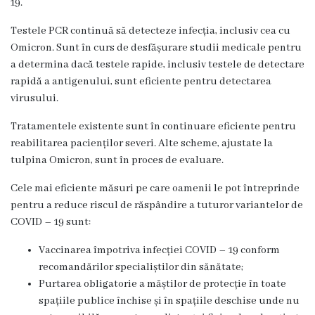
19.
Servicii
Consultative
Testele PCR continuă să detecteze infecția, inclusiv cea cu
Omicron. Sunt în curs de desfășurare studii medicale pentru
Specializate
a determina dacă testele rapide, inclusiv testele de detectare
de
rapidă a antigenului, sunt eficiente pentru detectarea
Ambulator
virusului.
Staționar
Tratamentele existente sunt în continuare eficiente pentru
de
reabilitarea pacienților severi. Alte scheme, ajustate la
zi
tulpina Omicron, sunt în proces de evaluare.
Centrul
Cele mai eficiente măsuri pe care oamenii le pot întreprinde
Medicilor
pentru a reduce riscul de răspândire a tuturor variantelor de
de
COVID – 19 sunt:
Familie
nr.4
Vaccinarea împotriva infecției COVID – 19 conform
recomandărilor specialiștilor din sănătate;
Secția
Purtarea obligatorie a măștilor de protecție în toate
Medicină
spațiile publice închise și în spațiile deschise unde nu
de