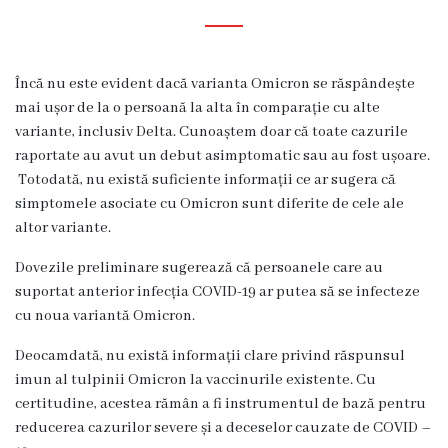
Diagnostic
Secția
Medicină
Încă nu este evident dacă varianta Omicron se răspândește
de
mai ușor de la o persoană la alta în comparație cu alte
Familie
variante, inclusiv Delta. Cunoaștem doar că toate cazurile
1
raportate au avut un debut asimptomatic sau au fost ușoare.
Totodată, nu există suficiente informații ce ar sugera că
Secția
simptomele asociate cu Omicron sunt diferite de cele ale
Medicină
altor variante.
de
Familie
Dovezile preliminare sugerează că persoanele care au
2
suportat anterior infecția COVID-19 ar putea să se infecteze
cu noua variantă Omicron.
Centrul
Sănătății
Deocamdată, nu există informații clare privind răspunsul
Femeii
imun al tulpinii Omicron la vaccinurile existente. Cu
AMT
certitudine, acestea rămân a fi instrumentul de bază pentru
Buiucani
reducerea cazurilor severe și a deceselor cauzate de COVID –