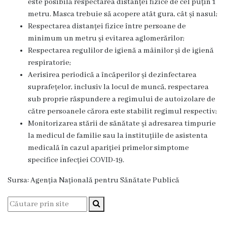
este posibilă respectarea distanței fizice de cel puțin 1
Familie
metru. Masca trebuie să acopere atât gura, cât și nasul;
Respectarea distanței fizice între persoane de
Servicii
minimum un metru și evitarea aglomerărilor;
Consultative
Respectarea regulilor de igienă a mâinilor și de igienă
Specializate
respiratorie;
de
Aerisirea periodică a încăperilor și dezinfectarea
Ambulator
suprafețelor, inclusiv la locul de muncă, respectarea
sub proprie răspundere a regimului de autoizolare de
Staționar
către persoanele cărora este stabilit regimul respectiv;
de
Monitorizarea stării de sănătate și adresarea timpurie
zi
la medicul de familie sau la instituțiile de asistenta
Centrul
medicală în cazul apariției primelor simptome
specifice infecției COVID-19.
medicilor
de
Sursa: Agenția Națională pentru Sănătate Publică
familie
5
Secţia