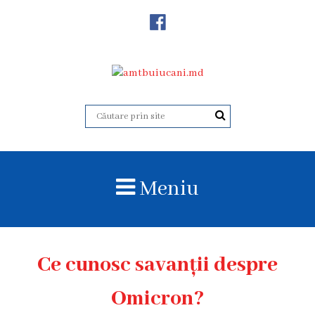
Despre
Noi
Istoricul
instituției
Acreditare
Organigrama
Meniu
Echipa
administrativă
Subdiviziuni
Ce cunosc savanții despre
Centrul
Omicron?
Consultativ