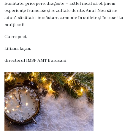
bunătate, pricepere, dragoste – astfel încât să obținem
Servicii
experiențe frumoase și rezultate dorite. Anul-Nou să ne
Consultative
aducă sănătate, bunăstare, armonie în suflete și în case! La
Specializate
mulți ani!
de
Ambulator
Cu respect,
Staționar
Liliana Iașan,
de
directorul IMSP AMT Buiucani
zi
Centrul
Medicilor
de
Familie
nr.4
Secția
Medicină
de