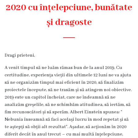
Diagnostic
2020 cu înțelepciune, bunătate
Secția
și dragoste
Medicină
de
Familie
1
Dragi prieteni,
Secția
Medicină
A venit timpul să ne luăm rămas bun de la anul 2019. Cu
de
certitudine, experiența vieții din ultimele 12 luni ne va ajuta
Familie
să ne organizăm timpul mai eficient în 2020, să finalizăm
2
proiectele începute, să ne trasăm și să atingem noi obiective.
2019 este un capitol încheiat, care ne îndeamnă să ne
Centrul
analizăm greșelile, să ne schimbăm atitudinea, să iertăm, să
Sănătății
fim recunoscători și să sperăm. Albert Einstein spunea: ”
Femeii
Nebunia înseamnă să faci același lucru în mod repetat și să
AMT
te aștepți să obții alt rezultat”. Așadar, să acționăm în 2020
Buiucani
diferit decât în anul trecut – cu mai multă înțelepciune,