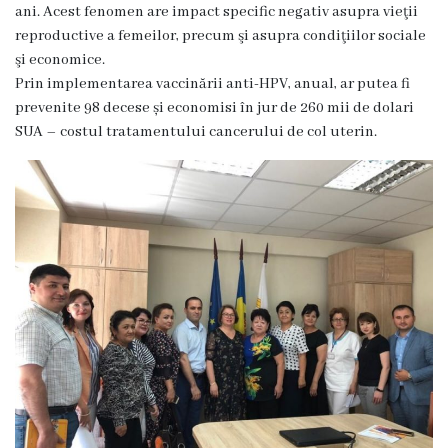
ani. Acest fenomen are impact specific negativ asupra vieţii
Familie
reproductive a femeilor, precum şi asupra condiţiilor sociale
Servicii
şi economice.
Prin implementarea vaccinării anti-HPV, anual, ar putea fi
Consultative
prevenite 98 decese și economisi în jur de 260 mii de dolari
Specializate
SUA – costul tratamentului cancerului de col uterin.
de
Ambulator
Staționar
de
zi
Centrul
medicilor
de
familie
5
Secţia