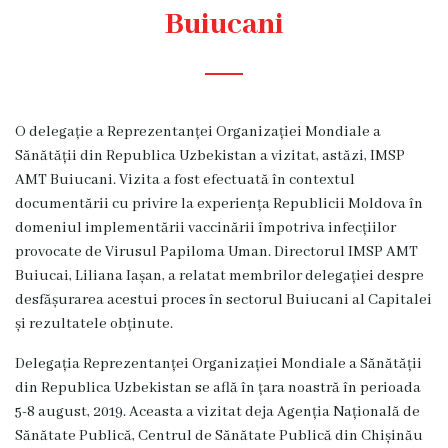
Diagnostic
Buiucani
Secția
Medicină
de
Familie
O delegație a Reprezentanței Organizației Mondiale a
1
Sănătății din Republica Uzbekistan a vizitat, astăzi, IMSP
AMT Buiucani. Vizita a fost efectuată în contextul
Secția
documentării cu privire la experiența Republicii Moldova în
Medicină
domeniul implementării vaccinării împotriva infecțiilor
de
provocate de Virusul Papiloma Uman. Directorul IMSP AMT
Familie
Buiucai, Liliana Iașan, a relatat membrilor delegației despre
2
desfășurarea acest
ui proces în sectorul Buiucani al Capitalei
și rezultatele obținute.
Centrul
Sănătății
Delegația Reprezentanței Organizației Mondiale a Sănătății
Femeii
din Republica Uzbekistan se află în țara noastră în perioada
AMT
5-8 august, 2019. Aceasta a vizitat deja Agenția Națională de
Buiucani
Sănătate Publică, Centrul de Sănătate Publică din Chișinău