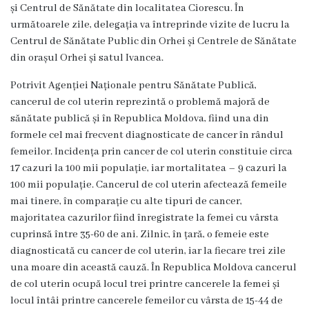
și Centrul de Sănătate din localitatea Ciorescu. În
Servicii
următoarele zile, delegația va întreprinde vizite de lucru la
Consultative
Centrul de Sănătate Public din Orhei și Centrele de Sănătate
Specializate
din orașul Orhei și satul Ivancea.
de
Ambulator
Potrivit Agenției Naționale pentru Sănătate Publică,
cancerul de col uterin reprezintă o problemă majoră de
Staționar
sănătate publică și în Republica Moldova, fiind una din
de
formele cel mai frecvent diagnosticate de cancer în rândul
zi
femeilor. Incidența prin cancer de col uterin constituie circa
17 cazuri la 100 mii populație, iar mortalitatea – 9 cazuri la
Centrul
100 mii populație. Cancerul de col uterin afectează femeile
Medicilor
mai tinere, în comparație cu alte tipuri de cancer,
de
majoritatea cazurilor fiind înregistrate la femei cu vârsta
Familie
cuprinsă între 35-60 de ani. Zilnic, în țară, o femeie este
nr.4
diagnosticată cu cancer de col uterin, iar la fiecare trei zile
una moare din această cauză. În Republica Moldova cancerul
Secția
de col uterin ocupă locul trei printre cancerele la femei și
Medicină
locul întâi printre cancerele femeilor cu vârsta de 15-44 de
de