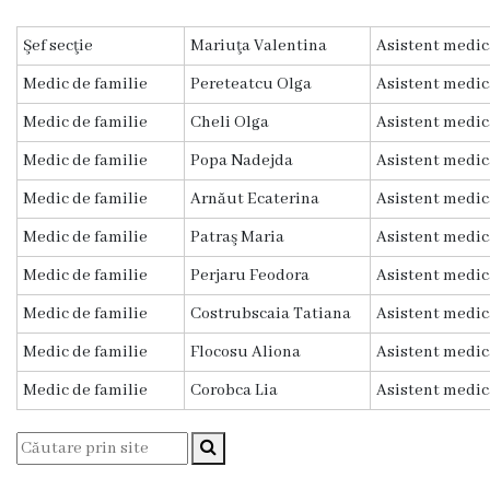
Diagnostic
Şef secţie
Mariuţa Valentina
Asistent medic
Secția
Medicină
Medic de familie
Pereteatcu Olga
Asistent medic
de
Medic de familie
Cheli Olga
Asistent medic
Familie
1
Medic de familie
Popa Nadejda
Asistent medic
Medic de familie
Arnăut Ecaterina
Asistent medic
Secția
Medicină
Medic de familie
Patraş Maria
Asistent medic
de
Medic de familie
Perjaru Feodora
Asistent medic
Familie
2
Medic de familie
Costrubscaia Tatiana
Asistent medic
Medic de familie
Flocosu Aliona
Asistent medic
Centrul
Sănătății
Medic de familie
Corobca Lia
Asistent medic
Femeii
AMT
Buiucani