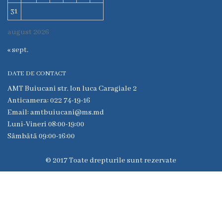
6
31
Secţia
august 2026
medicina
de
« sept.
familie
DATE DE CONTACT
nr.1
AMT Buiucani str. Ion luca Caragiale 2
Secţia
Anticamera: 022 74-19-16
medicina
Email: amtbuiucani@ms.md
de
Luni-Vineri 08:00-19:00
familie
Sâmbătă 09:00-16:00
nr.2
© 2017 Toate drepturile sunt rezervate
Serviciul
Consultativ
Specializat
Centrul