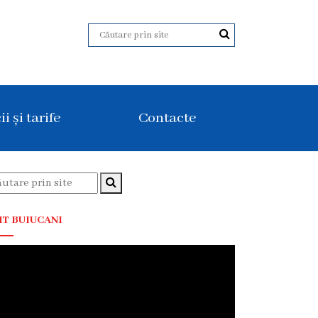
ii și tarife
Contacte
T BUIUCANI