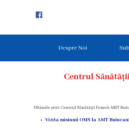
Despre
Noi
Istoricul
Despre Noi
Sub
instituției
Acreditare
Organigrama
Centrul Sănătăți
Echipa
administrativă
Subdiviziuni
Ultimile știri: Centrul Sănătății Femeii AMT Bui
Centrul
Vizita misiunii OMS la AMT Buiucan
Consultativ