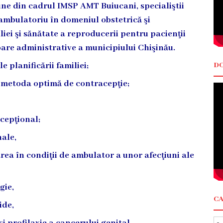
une din cadrul IMSP AMT Buiucani, specialiştii
 ambulatoriu în domeniul obstetrică şi
iliei şi sănătate a reproducerii pentru pacienţii
oare administrative a municipiului Chişinău.
 planificării familiei;
DO
a metoda optimă de contracepţie;
ncepţional;
ale,
rea în condiţii de ambulator a unor afecţiuni ale
gie,
C
ide,