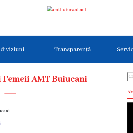
diviziuni
Transparență
Servic
i Femeii AMT Buiucani
AM
ucani
i