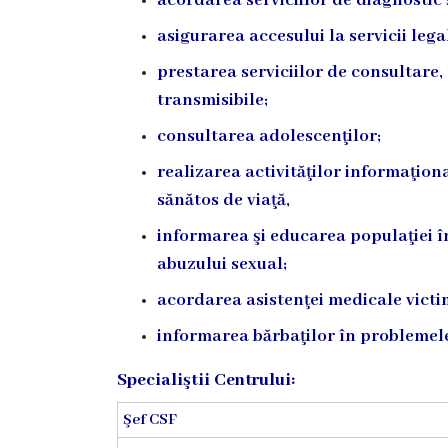
acordarea serviciilor de diagnostic ş
Servicii
asigurarea accesului la servicii legal
Consultative
Specializate
prestarea serviciilor de consultare,
de
transmisibile;
Ambulator
consultarea adolescenţilor;
Staționar
realizarea activităţilor informaţio
de
sănătos de viaţă,
zi
informarea şi educarea populaţiei în
Centrul
abuzului sexual;
Medicilor
acordarea asistenţei medicale victim
de
Familie
informarea bărbaţilor în problemele 
nr.4
Specialiştii Centrului:
Secția
Medicină
Şef CSF
de