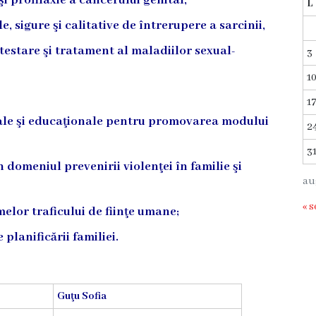
i profilaxie a cancerului genital,
L
e, sigure şi calitative de întrerupere a sarcinii,
 testare şi tratament al maladiilor sexual-
3
1
1
nale şi educaţionale pentru promovarea modului
2
3
 domeniul prevenirii violenţei în familie şi
au
« s
elor traficului de fiinţe umane;
planificării familiei.
Guţu Sofia