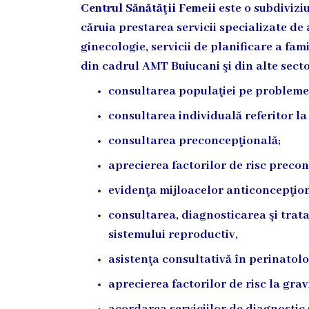
Diagnostic
Centrul Sănătăţii Femeii
este o subdivizi
căruia prestarea servicii specializate de
Secția
ginecologie, servicii de planificare a fam
Medicină
de
din cadrul AMT Buiucani şi din alte sect
Familie
consultarea populaţiei pe problemele
1
consultarea individuală referitor l
Secția
consultarea preconcepţională;
Medicină
de
aprecierea factorilor de risc preco
Familie
evidenţa mijloacelor anticoncepţion
2
consultarea, diagnosticarea şi trata
Centrul
sistemului reproductiv,
Sănătății
asistenţa consultativă în perinatolo
Femeii
AMT
aprecierea factorilor de risc la grav
Buiucani