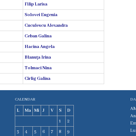
Filip Larisa
Solovei Eugenia
Cuculescu Alexandra
Ceban Galina
Hacina Angela
Blanuţa Irina
Tolmaci Nina
Cîrlig Galina
CALENDAR
DA
AM
L
Ma
Mi
J
V
S
D
An
1
2
Em
Lu
3
4
5
6
7
8
9