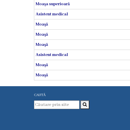
medicina
Moaşa superioară
de
Asistent medical
familie
nr.1
Moaşă
Moaşă
Secţia
medicina
Moaşă
de
Asistent medical
familie
Moaşă
nr.2
Moaşă
Serviciul
Consultativ
Specializat
CAUTĂ
Centrul
medicilor
de
familie