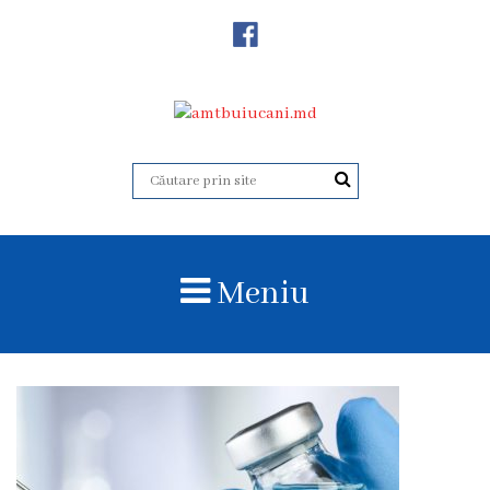
Despre
Noi
Istoricul
instituției
Acreditare
Organigrama
Meniu
Echipa
administrativă
Subdiviziuni
Centrul
Consultativ