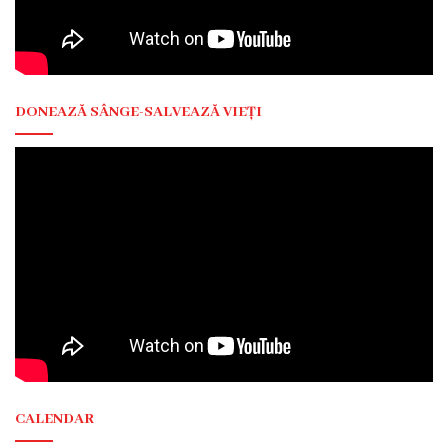
Laboratorul
Centralizat
Transparență
DONEAZĂ SÂNGE-SALVEAZĂ VIEȚI
Legislație
Legi
Hotărâri
de
Guvern
Ordine
MS
Dispoziții
MS
CALENDAR
Ordine