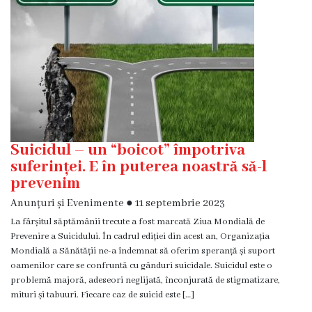
medicina
de
familie
nr.1
Secţia
medicina
de
familie
Suicidul – un “boicot” împotriva
nr.2
suferinței. E în puterea noastră să-l
prevenim
Serviciul
Consultativ
Anunțuri și Evenimente
●
11 septembrie 2023
Specializat
La fârșitul săptămânii trecute a fost marcată Ziua Mondială de
Prevenire a Suicidului. În cadrul ediției din acest an, Organizația
Centrul
Mondială a Sănătății ne-a îndemnat să oferim speranță și suport
oamenilor care se confruntă cu gânduri suicidale. Suicidul este o
medicilor
problemă majoră, adeseori neglijată, înconjurată de stigmatizare,
de
mituri și tabuuri. Fiecare caz de suicid este […]
familie