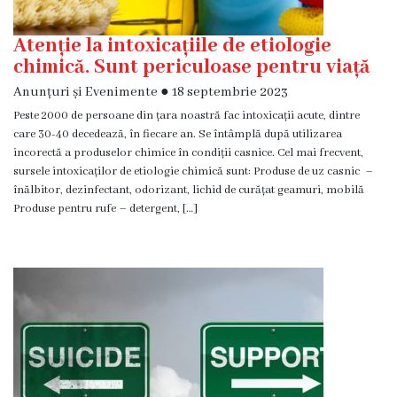
Familie
Atenție la intoxicațiile de etiologie
Servicii
chimică. Sunt periculoase pentru viață
Consultative
Anunțuri și Evenimente
●
18 septembrie 2023
Specializate
Peste 2000 de persoane din țara noastră fac intoxicații acute, dintre
de
care 30-40 decedează, în fiecare an. Se întâmplă după utilizarea
Ambulator
incorectă a produselor chimice în condiții casnice. Cel mai frecvent,
sursele intoxicaților de etiologie chimică sunt: Produse de uz casnic –
Staționar
înălbitor, dezinfectant, odorizant, lichid de curățat geamuri, mobilă
de
Produse pentru rufe – detergent, […]
zi
Centrul
medicilor
de
familie
5
Secţia