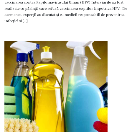
vaccinarea contra Papilomavirusului Uman (HPV) Interviurile au fost
Servicii
realizate cu părinții care refuză vaccinarea copiilor împotriva HPV. De
Consultative
asemenea, experții au discutat și cu medicii responsabili de prevenirea
Specializate
infecției și […]
de
Ambulator
Staționar
de
zi
Centrul
Medicilor
de
Familie
nr.4
Secția
Medicină
de