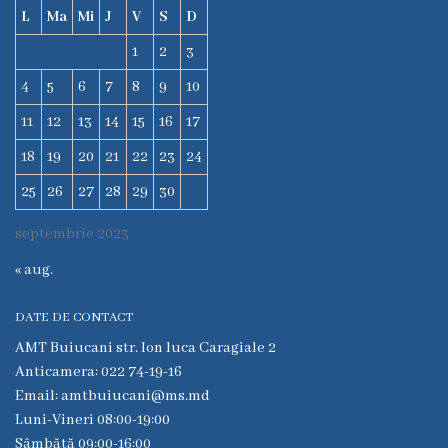
instituției
L
Ma
Mi
J
V
S
D
Contracte
1
2
3
CNAM
4
5
6
7
8
9
10
Achiziții
11
12
13
14
15
16
17
18
19
20
21
22
23
24
Servicii
și
25
26
27
28
29
30
tarife
septembrie 2023
Contacte
« aug.
DATE DE CONTACT
AMT Buiucani str. Ion luca Caragiale 2
Anticamera: 022 74-19-16
Email: amtbuiucani@ms.md
Luni-Vineri 08:00-19:00
Sâmbătă 09:00-16:00