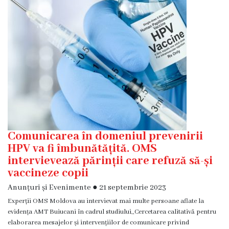
Diagnostic
Secția
Medicină
de
Familie
1
Secția
Medicină
de
Familie
Comunicarea în domeniul prevenirii
2
HPV va fi îmbunătățită. OMS
intervievează părinții care refuză să-și
Centrul
vaccineze copii
Sănătății
Anunțuri și Evenimente
●
21 septembrie 2023
Femeii
Experții OMS Moldova au intervievat mai multe persoane aflate la
AMT
evidența AMT Buiucani în cadrul studiului,,Cercetarea calitativă pentru
Buiucani
elaborarea mesajelor și intervențiilor de comunicare privind