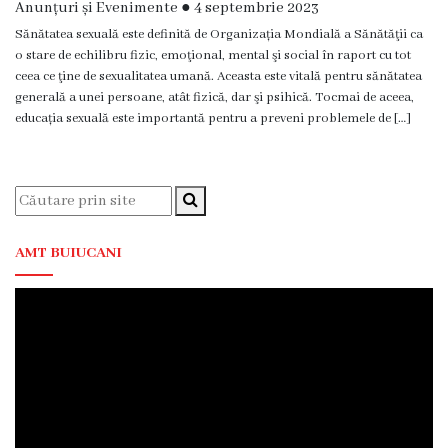
Comunitar
Anunțuri și Evenimente
●
4 septembrie 2023
de
Sănătatea sexuală este definită de Organizația Mondială a Sănătăţii ca
Sănătate
o stare de echilibru fizic, emoţional, mental şi social în raport cu tot
Mintală
ceea ce ţine de sexualitatea umană. Aceasta este vitală pentru sănătatea
generală a unei persoane, atât fizică, dar şi psihică. Tocmai de aceea,
CSPT
educația sexuală este importantă pentru a preveni problemele de […]
AMIGOS
Secția
Traumatologie
și
AMT BUIUCANI
Ortopedie
Secţia
Reabilitare
Medicală
şi
Medicină
Fizică