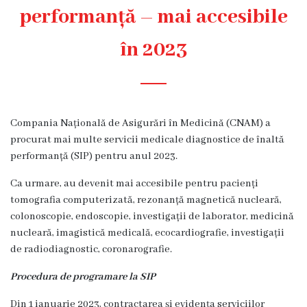
Diagnostic
performanță – mai accesibile
Secția
în 2023
Medicină
de
Familie
1
Compania Națională de Asigurări în Medicină (CNAM) a
Secția
procurat mai multe servicii medicale diagnostice de înaltă
Medicină
performanță (SIP) pentru anul 2023.
de
Familie
Ca urmare, au devenit mai accesibile pentru pacienți
2
tomografia computerizată, rezonanță magnetică nucleară,
colonoscopie, endoscopie, investigații de laborator, medicină
Centrul
nucleară, imagistică medicală, ecocardiografie, investigații
Sănătății
de radiodiagnostic, coronarografie.
Femeii
AMT
Procedura de programare la SIP
Buiucani
Din 1 ianuarie 2023, contractarea și evidența serviciilor