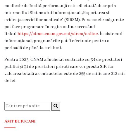
Servicii
medicale de înaltă performanță este efectuată doar prin
Consultative
intermediul Sistemului informațional „Raportarea și
evidența serviciilor medicale” (SIRSM). Persoanele asigurate
Specializate
pot face programare în regim online accesând
de
linkul
https://sirsm.cnam.gov.md/sirsm/online
. În sistemul
Ambulator
informațional, programările pot fi efectuate pentru o
Staționar
perioadă de până la trei luni.
de
Pentru 2023, CNAM a încheiat contracte cu 34 de prestatori
zi
publici și 31 de prestatori privați care vor presta SIP, iar
Centrul
valoarea totală a contractelor este de 255 de milioane 212 mii
Medicilor
de lei.
de
Familie
nr.4
Secția
AMT BUIUCANI
Medicină
de