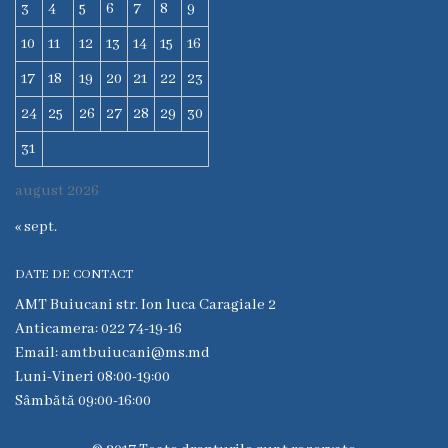
3
4
5
6
7
8
9
6
10
11
12
13
14
15
16
Secţia
medicina
17
18
19
20
21
22
23
de
24
25
26
27
28
29
30
familie
31
nr.1
august 2026
Secţia
medicina
« sept.
de
familie
DATE DE CONTACT
nr.2
AMT Buiucani str. Ion luca Caragiale 2
Anticamera: 022 74-19-16
Serviciul
Email: amtbuiucani@ms.md
Consultativ
Luni-Vineri 08:00-19:00
Specializat
Sâmbătă 09:00-16:00
Centrul