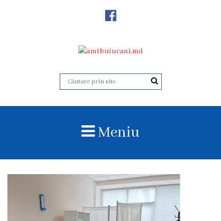
Despre
Noi
Istoricul
instituției
Acreditare
Organigrama
Meniu
Echipa
administrativă
Subdiviziuni
Centrul
Consultativ