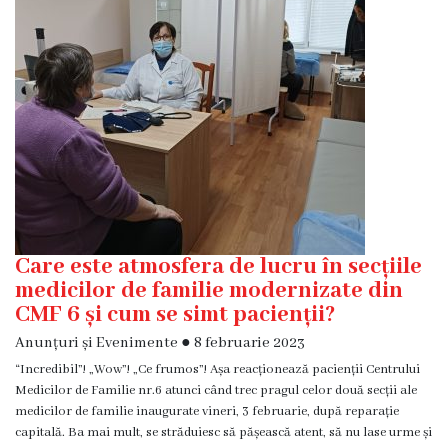
Diagnostic
Secția
Medicină
de
Familie
1
Secția
Medicină
de
Familie
Care este atmosfera de lucru în secțiile
2
medicilor de familie modernizate din
CMF 6 și cum se simt pacienții?
Centrul
Anunțuri și Evenimente
●
8 februarie 2023
Sănătății
“Incredibil”! „Wow”! „Ce frumos”! Așa reacționează pacienții Centrului
Femeii
Medicilor de Familie nr.6 atunci când trec pragul celor două secții ale
AMT
medicilor de familie inaugurate vineri, 3 februarie, după reparație
Buiucani
capitală. Ba mai mult, se străduiesc să pășească atent, să nu lase urme și