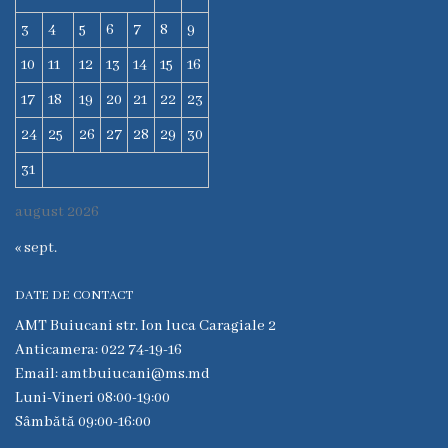
6
3
4
5
6
7
8
9
Secţia
10
11
12
13
14
15
16
medicina
17
18
19
20
21
22
23
de
familie
24
25
26
27
28
29
30
nr.1
31
Secţia
august 2026
medicina
de
« sept.
familie
nr.2
DATE DE CONTACT
AMT Buiucani str. Ion luca Caragiale 2
Serviciul
Anticamera: 022 74-19-16
Consultativ
Email: amtbuiucani@ms.md
Specializat
Luni-Vineri 08:00-19:00
Sâmbătă 09:00-16:00
Centrul