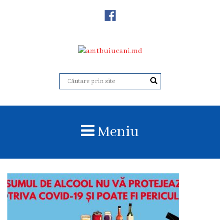
Despre
Noi
Istoricul
instituției
Acreditare
Organigrama
Meniu
Echipa
administrativă
Subdiviziuni
Centrul
Consultativ