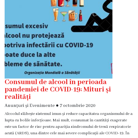
Diagnostic
Secția
Medicină
de
Familie
1
Secția
Medicină
de
Familie
Consumul de alcool în perioada
2
pandemiei de COVID-19: Mituri și
realități
Centrul
Anunțuri și Evenimente
●
7 octombrie 2020
Sănătății
Alcoolul slăbește sistemul imun și reduce capacitatea organismului de a
Femeii
lupta cu bolile infecțioase. Mai mult, consumat în cantități exagerate
AMT
este un factor de risc pentru apariția sindromului de tresă respiratorie
Buiucani
acută (ARDS), una dintre cele mai severe complicații ale COVID-19. În