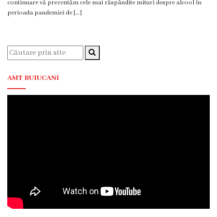
continuare vă prezentăm cele mai răspândite mituri despre alcool în
Servicii
perioada pandemiei de […]
Consultative
Specializate
de
Ambulator
Staționar
AMT BUIUCANI
de
zi
Centrul
Medicilor
de
Familie
nr.4
Secția
Medicină
de