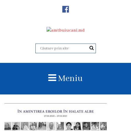
Despre
Noi
Istoricul
instituției
Acreditare
Organigrama
Meniu
Echipa
administrativă
Subdiviziuni
Centrul
Consultativ