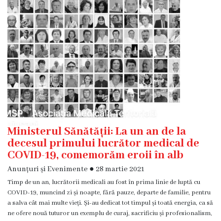
Diagnostic
Secția
Medicină
de
Familie
1
Secția
Medicină
de
Familie
Ministerul Sănătății: La un an de la
2
decesul primului lucrător medical de
COVID-19, comemorăm eroii în alb
Centrul
Anunțuri și Evenimente
●
28 martie 2021
Sănătății
Timp de un an, lucrătorii medicali au fost în prima linie de luptă cu
Femeii
COVID-19, muncind zi și noapte, fără pauze, departe de familie, pentru
AMT
a salva cât mai multe vieți. Și-au dedicat tot timpul și toată energia, ca să
Buiucani
ne ofere nouă tuturor un exemplu de curaj, sacrificiu și profesionalism,