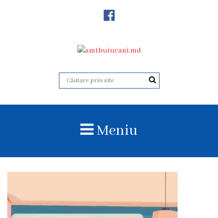
Despre
Noi
Istoricul
instituției
Acreditare
Organigrama
Meniu
Echipa
administrativă
Subdiviziuni
Centrul
Consultativ