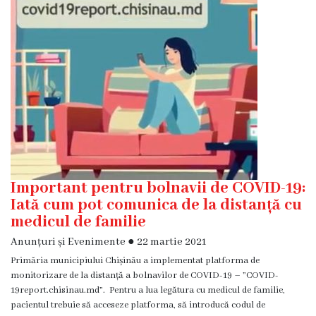
Diagnostic
Secția
Medicină
de
Familie
1
Secția
Medicină
de
Familie
Important pentru bolnavii de COVID-19:
2
Iată cum pot comunica de la distanță cu
medicul de familie
Centrul
Anunțuri și Evenimente
●
22 martie 2021
Sănătății
Primăria municipiului Chișinău a implementat platforma de
Femeii
monitorizare de la distanță a bolnavilor de COVID-19 – ”COVID-
AMT
19report.chisinau.md”. Pentru a lua legătura cu medicul de familie,
Buiucani
pacientul trebuie să acceseze platforma, să introducă codul de