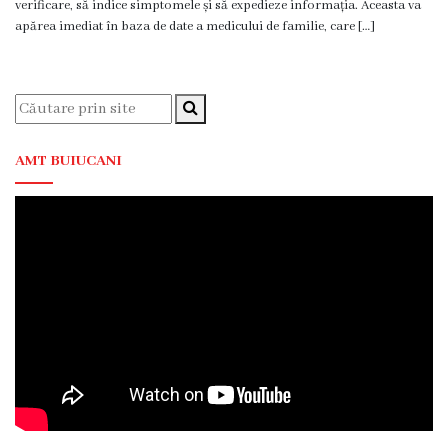
verificare, să indice simptomele și să expedieze informația. Aceasta va
Servicii
apărea imediat în baza de date a medicului de familie, care […]
Consultative
Specializate
de
Ambulator
Staționar
AMT BUIUCANI
de
zi
Centrul
Medicilor
de
Familie
nr.4
Secția
Medicină
de